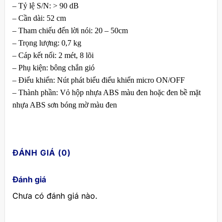
– Tỷ lệ S/N: > 90 dB
– Cần dài: 52 cm
– Tham chiếu đến lời nói: 20 – 50cm
– Trọng lượng: 0,7 kg
– Cáp kết nối: 2 mét, 8 lõi
– Phụ kiện: bông chắn gió
– Điểu khiển: Nút phát biểu điểu khiển micro ON/OFF
– Thành phần: Vỏ hộp nhựa ABS màu đen hoặc đen bề mặt
nhựa ABS sơn bóng mờ màu đen
ĐÁNH GIÁ (0)
Đánh giá
Chưa có đánh giá nào.