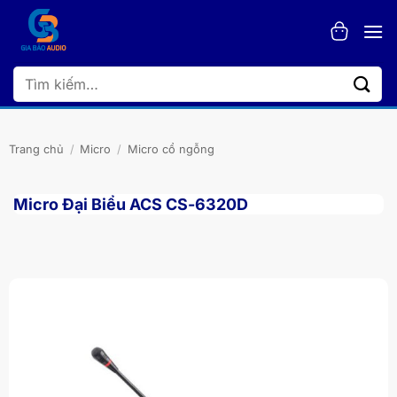
Bỏ
qua
nội
dung
Tìm
kiếm:
Trang chủ
/
Micro
/
Micro cổ ngỗng
Micro Đại Biểu ACS CS-6320D