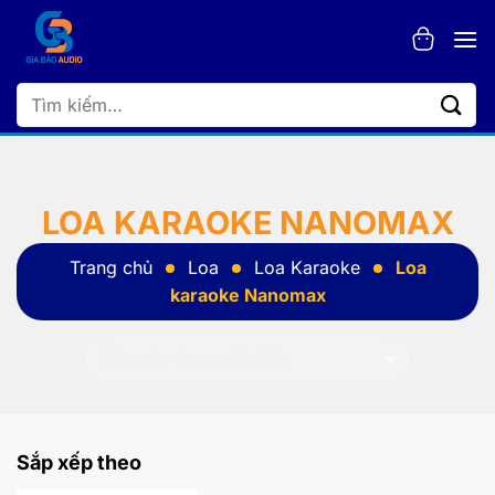
Bỏ
qua
nội
dung
Tìm
kiếm:
LOA KARAOKE NANOMAX
Trang chủ
Loa
Loa Karaoke
Loa
karaoke Nanomax
Sắp xếp theo