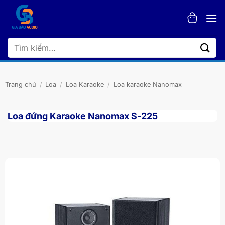
Bỏ
qua
nội
dung
Tìm
kiếm:
Trang chủ
/
Loa
/
Loa Karaoke
/
Loa karaoke Nanomax
Loa đứng Karaoke Nanomax S-225