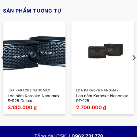
SẢN PHẨM TƯƠNG TỰ
LOA KARAOKE NANOMAX
LOA KARAOKE NANOMAX
Loa nằm Karaoke Nanomax
Loa nằm Karaoke Nanomax
S-925 Deluxe
RF-125
3.140.000
₫
2.700.000
₫
Tổng đài CSKH
0962 731 778