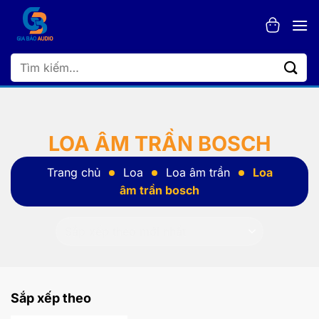
Bỏ
qua
nội
dung
Tìm
kiếm:
LOA ÂM TRẦN BOSCH
Trang chủ
Loa
Loa âm trần
Loa
âm trần bosch
Sắp xếp theo