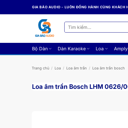
Bỏ
GIA BẢO AUDIO - LUÔN ĐỒNG HÀNH CÙNG KHÁCH
qua
nội
dung
Tìm
kiếm:
Bộ Dàn
Dàn Karaoke
Loa
Amply
Trang chủ
/
Loa
/
Loa âm trần
/
Loa âm trần bosch
Loa âm trần Bosch LHM 0626/