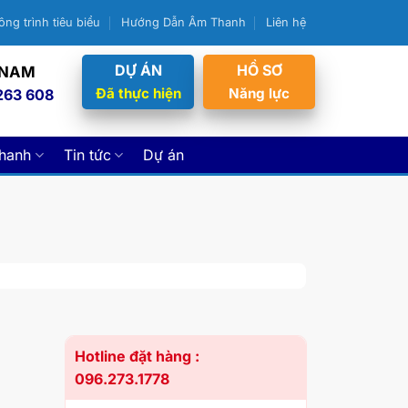
ông trình tiêu biểu
Hướng Dẫn Âm Thanh
Liên hệ
DỰ ÁN
HỒ SƠ
 NAM
Đã thực hiện
Năng lực
263 608
thanh
Tin tức
Dự án
Hotline đặt hàng :
096.273.1778