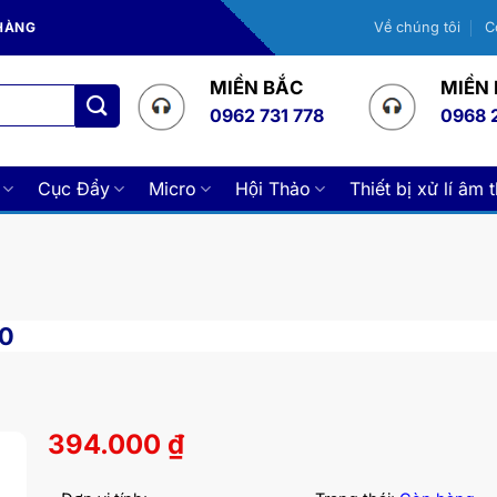
 HÀNG
Về chúng tôi
C
MIỀN BẮC
MIỀN
0962 731 778
0968 
Cục Đẩy
Micro
Hội Thảo
Thiết bị xử lí âm 
00
394.000
₫