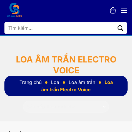
Bỏ
qua
nội
dung
Tìm
kiếm:
LOA ÂM TRẦN ELECTRO
VOICE
Trang chủ
Loa
Loa âm trần
Loa
âm trần Electro Voice