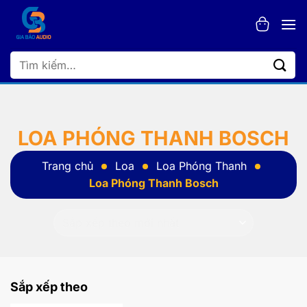
Bỏ
qua
nội
dung
Tìm
kiếm:
LOA PHÓNG THANH BOSCH
Trang chủ
Loa
Loa Phóng Thanh
Loa Phóng Thanh Bosch
Sắp xếp theo