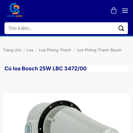
Bỏ
qua
nội
dung
Tìm
kiếm:
Trang chủ
/
Loa
/
Loa Phóng Thanh
/
Loa Phóng Thanh Bosch
Củ loa Bosch 25W LBC 3472/00