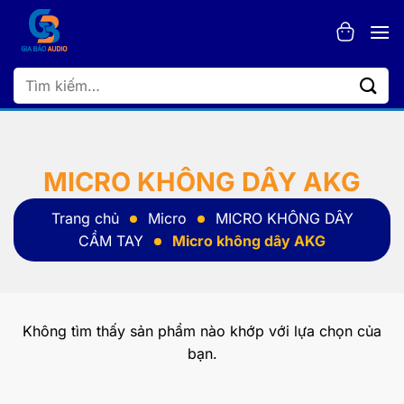
Bỏ
qua
nội
dung
Tìm
kiếm:
MICRO KHÔNG DÂY AKG
Trang chủ
Micro
MICRO KHÔNG DÂY
CẦM TAY
Micro không dây AKG
Không tìm thấy sản phẩm nào khớp với lựa chọn của
bạn.