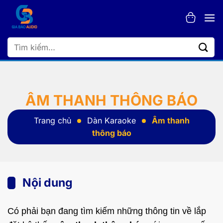
Bỏ
qua
nội
dung
Tìm
kiếm:
ÂM THANH THÔNG BÁO
Trang chủ
Dàn Karaoke
Âm thanh
thông báo
Nội dung
Có phải bạn đang tìm kiếm những thông tin về lắp