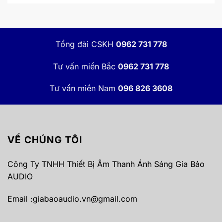
Tổng đài CSKH
0962 731 778
Tư vấn miền Bắc
0962 731 778
Tư vấn miền Nam
096 826 3608
âm thanh thông báo là gì?
Hệ thống
VỀ CHÚNG TÔI
Hệ thống này thường được lắp đặt tại các nơi tập
trung đông người qua lại như trường học, bệnh
Công Ty TNHH Thiết Bị Âm Thanh Ánh Sáng Gia Bảo
viện, trung tâm mua sắm, công viên, toà nhà,… để
AUDIO
cung cấp các thông tin cần thiết hằng ngày, cảnh
báo khẩn cấp hoặc các tin tức quảng cáo để cung
Email :
giabaoaudio.vn@gmail.com
cấp thông tin kịp thời, tạo ra một môi trường an toàn