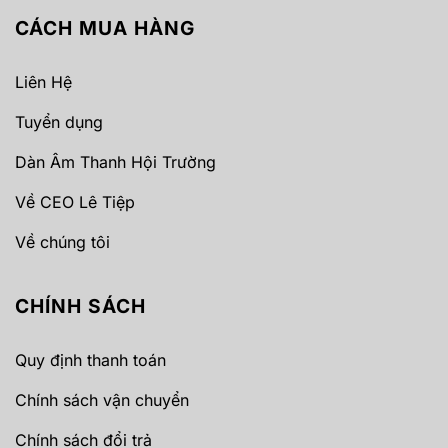
cho mọi người trong khu vực đó.
CÁCH MUA HÀNG
2. Tầm quan trọng của âm thanh
Liên Hệ
thông báo trong đời sống
Tuyển dụng
Dàn Âm Thanh Hội Trường
Về CEO Lê Tiệp
Về chúng tôi
CHÍNH SÁCH
Quy định thanh toán
Chính sách vận chuyển
Chính sách đổi trả