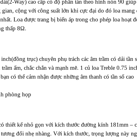
 dải(2-Way) cao cấp có độ phân tán theo hình nón 90 giú
g gian, cộng với công suất lớn khi cực đại do đó loa mang
hất. Loa được trang bị biến áp trong cho phép loa hoạt 
ng thấp 8Ω.
 inch(đồng trục) chuyên phụ trách các âm trầm có dải tần 
rầm ấm, chắc chắn và mạnh mẽ. 1 củ loa Treble 0.75 inc
p bạn có thể cảm nhận được những âm thanh có tần số cao
nh phòng họp
ó thiết kế nhỏ gọn với kích thước đường kính 181mm – c
tương đối nhẹ nhàng. Với kích thước, trọng lượng này ng