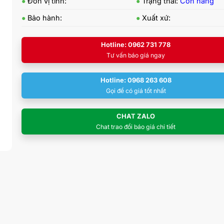
●
Đơn vị tính:
●
Trạng thái:
Còn hàng
●
Bảo hành:
●
Xuất xứ:
Hotline: 0962 731 778
Tư vấn báo giá ngay
Hotline: 0968 263 608
Gọi để có giá tốt nhất
CHAT ZALO
Chat trao đổi báo giá chi tiết