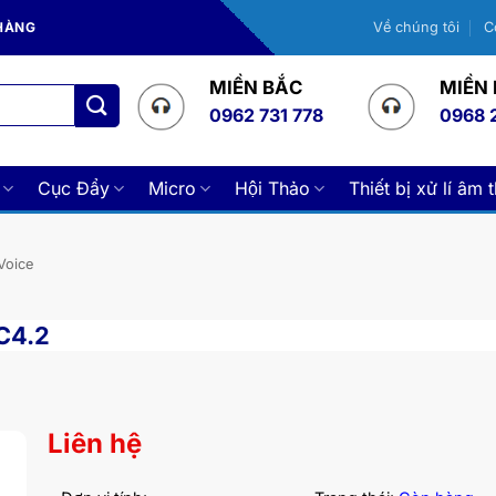
 HÀNG
Về chúng tôi
C
MIỀN BẮC
MIỀN
0962 731 778
0968 
Cục Đẩy
Micro
Hội Thảo
Thiết bị xử lí âm 
Voice
 C4.2
Liên hệ