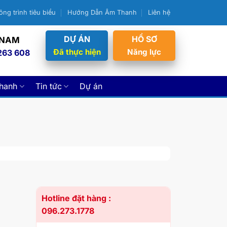
ông trình tiêu biểu
Hướng Dẫn Âm Thanh
Liên hệ
DỰ ÁN
HỒ SƠ
 NAM
Đã thực hiện
Năng lực
263 608
thanh
Tin tức
Dự án
Hotline đặt hàng :
096.273.1778