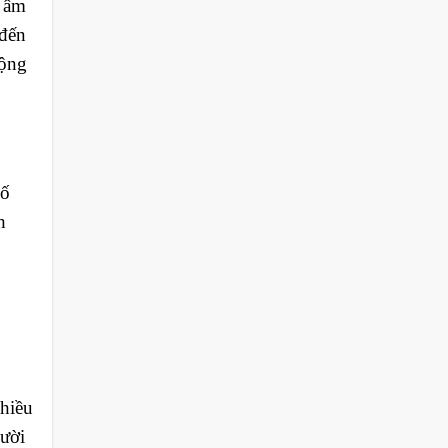
p âm
 đến
động
số
h
hiều
ười