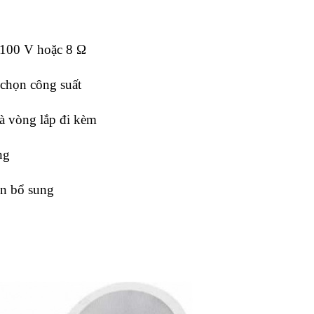
 100 V hoặc 8 Ω
 chọn công suất
và vòng lắp đi kèm
ng
ện bổ sung