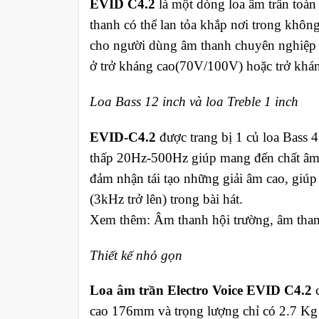
EVID C4.2
là một dòng loa âm trần toàn
thanh có thể lan tỏa khắp nơi trong khôn
cho người dùng âm thanh chuyên nghiệp n
ở trở kháng cao(70V/100V) hoặc trở khá
Loa Bass 12 inch và loa Treble 1 inch
EVID-C4.2
được trang bị 1 củ loa Bass 4
thấp 20Hz-500Hz giúp mang đến chất âm t
đảm nhận tái tạo những giải âm cao, giú
(3kHz trở lên) trong bài hát.
Xem thêm: Âm thanh hội trường, âm tha
Thiết kế nhỏ gọn
Loa âm trần Electro Voice EVID C4.2
c
cao 176mm và trọng lượng chỉ có 2.7 Kg 