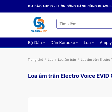
Bỏ
GIA BẢO AUDIO - LUÔN ĐỒNG HÀNH CÙNG KHÁCH
qua
nội
dung
Tìm
kiếm:
Bộ Dàn
Dàn Karaoke
Loa
Amply
Trang chủ
/
Loa
/
Loa âm trần
/
Loa âm trần Electro 
Loa âm trần Electro Voice EVID