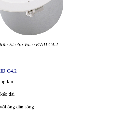
trần Electro Voice EVID C4.2
VID C4.2
ông khí
kéo dài
 với ống dẫn sóng