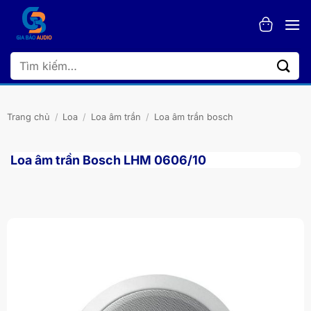
Bỏ
qua
nội
dung
Tìm
kiếm:
Trang chủ
/
Loa
/
Loa âm trần
/
Loa âm trần bosch
Loa âm trần Bosch LHM 0606/10