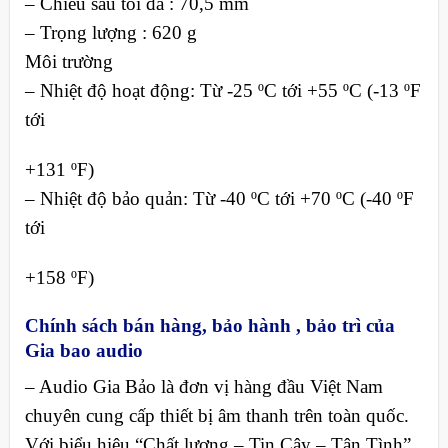
– Chiều sâu tối đa : 70,5 mm
– Trọng lượng : 620 g
Môi trường
– Nhiệt độ hoạt động: Từ -25 ºC tới +55 ºC (-13 ºF
tới
+131 ºF)
– Nhiệt độ bảo quản: Từ -40 ºC tới +70 ºC (-40 ºF
tới
+158 ºF)
Chính sách bán hàng, bảo hành , bảo trì của
Gia bao audio
– Audio Gia Bảo là đơn vị hàng đầu Việt Nam
chuyên cung cấp thiết bị âm thanh trên toàn quốc.
Với biểu hiệu “Chất lượng – Tin Cậy – Tận Tình”