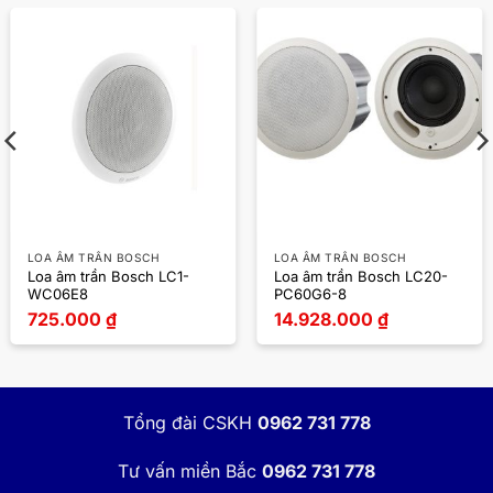
LOA ÂM TRẦN BOSCH
LOA ÂM TRẦN BOSCH
Loa âm trần Bosch LC1-
Loa âm trần Bosch LC20-
WC06E8
PC60G6-8
725.000
₫
14.928.000
₫
Tổng đài CSKH
0962 731 778
Tư vấn miền Bắc
0962 731 778