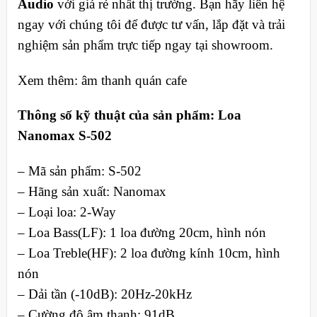
Audio
với giá rẻ nhất thị trường. Bạn hãy liên hệ
ngay với chúng tôi để được tư vấn, lắp đặt và trải
nghiệm sản phẩm trực tiếp ngay tại showroom.
Xem thêm: âm thanh quán cafe
Thông số kỹ thuật của sản phẩm: Loa
Nanomax S-502
– Mã sản phẩm: S-502
– Hãng sản xuất: Nanomax
– Loại loa: 2-Way
– Loa Bass(LF): 1 loa đường 20cm, hình nón
– Loa Treble(HF): 2 loa đường kính 10cm, hình
nón
– Dải tần (-10dB): 20Hz-20kHz
– Cường độ âm thanh: 91dB