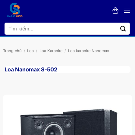
Bỏ
qua
nội
dung
Tìm
kiếm:
Trang chủ
/
Loa
/
Loa Karaoke
/
Loa karaoke Nanomax
Loa Nanomax S-502