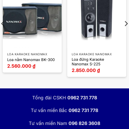
LOA KARAOKE NANOMAX
LOA KARAOKE NANOMAX
Loa đứng Karaoke
Loa nằm Nanomax BK-300
Nanomax S-225
2.560.000
₫
2.850.000
₫
Tổng đài CSKH
0962 731 778
Tư vấn miền Bắc
0962 731 778
Tư vấn miền Nam
096 826 3608