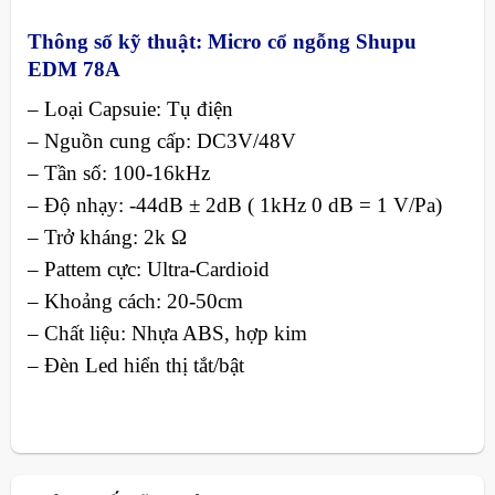
Thông số kỹ thuật:
Micro cổ ngỗng Shupu
EDM 78A
– Loại Capsuie: Tụ điện
– Nguồn cung cấp: DC3V/48V
– Tần số: 100-16kHz
– Độ nhạy: -44dB ± 2dB ( 1kHz 0 dB = 1 V/Pa)
– Trở kháng: 2k Ω
– Pattem cực: Ultra-Cardioid
– Khoảng cách: 20-50cm
– Chất liệu: Nhựa ABS, hợp kim
– Đèn Led hiển thị tắt/bật