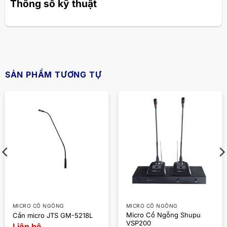
Thông số kỹ thuật
SẢN PHẨM TƯƠNG TỰ
MICRO CỔ NGỖNG
MICRO CỔ NGỖNG
Micro Cổ Ngỗng Shupu
Cần micro JTS GM-5218L
VSP200
Liên hệ