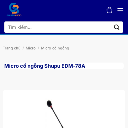
Bỏ
qua
nội
dung
Tìm
kiếm:
Trang chủ
/
Micro
/
Micro cổ ngỗng
Micro cổ ngỗng Shupu EDM-78A