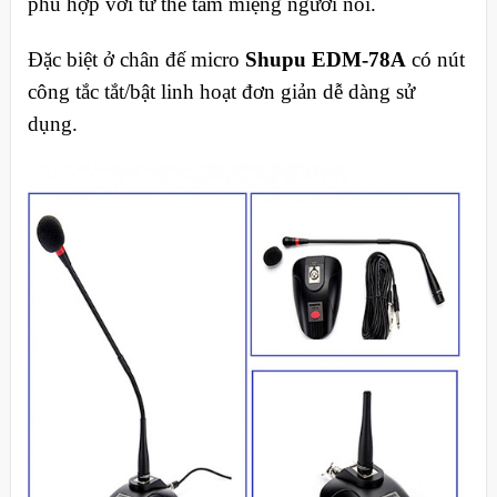
phù hợp với tư thế tầm miệng người nói.
Đặc biệt ở chân đế micro
Shupu EDM-78A
có nút
công tắc tắt/bật linh hoạt đơn giản dễ dàng sử
dụng.