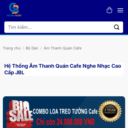
Bỏ
qua
nội
dung
Tìm
kiếm:
Trang chủ
/
Bộ Dàn
/
Âm Thanh Quán Cafe
Hệ Thống Âm Thanh Quán Cafe Nghe Nhạc Cao
Cấp JBL