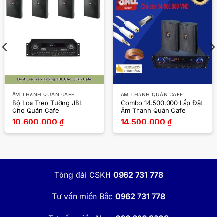
ÂM THANH QUÁN CAFE
ÂM THANH QUÁN CAFE
Bộ Loa Treo Tường JBL
Combo 14.500.000 Lắp Đặt
Cho Quán Cafe
Âm Thanh Quán Cafe
10.600.000
₫
14.500.000
₫
Tổng đài CSKH
0962 731 778
Tư vấn miền Bắc
0962 731 778