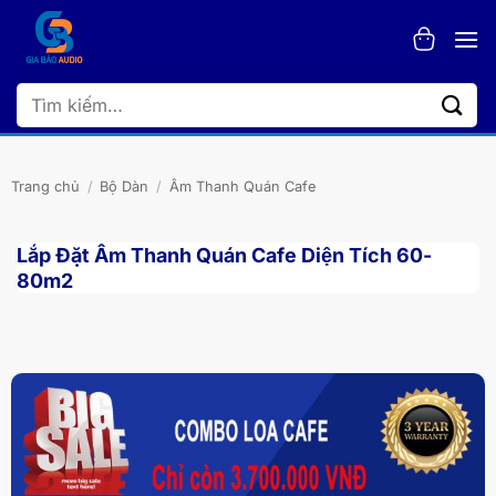
Bỏ
qua
nội
dung
Tìm
kiếm:
Trang chủ
/
Bộ Dàn
/
Âm Thanh Quán Cafe
Lắp Đặt Âm Thanh Quán Cafe Diện Tích 60-
80m2