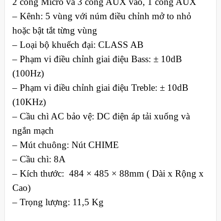
2 cổng Micro và 3 cổng AUX vào, 1 cổng AUX
– Kênh: 5 vùng với núm điều chỉnh mở to nhỏ
hoặc bật tắt từng vùng
– Loại bộ khuếch đại: CLASS AB
– Phạm vi điều chỉnh giai điệu Bass: ± 10dB
(100Hz)
– Phạm vi điều chỉnh giai điệu Treble: ± 10dB
(10KHz)
– Cầu chì AC bảo vệ: DC điện áp tải xuống và
ngắn mạch
– Mút chuông: Nút CHIME
– Cầu chì: 8A
– Kích thước: 484 × 485 × 88mm ( Dài x Rộng x
Cao)
– Trọng lượng: 11,5 Kg