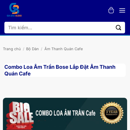
Bỏ
qua
nội
dung
Tìm
kiếm:
Trang chủ
/
Bộ Dàn
/
Âm Thanh Quán Cafe
Combo Loa Âm Trần Bose Lắp Đặt Âm Thanh
Quán Cafe