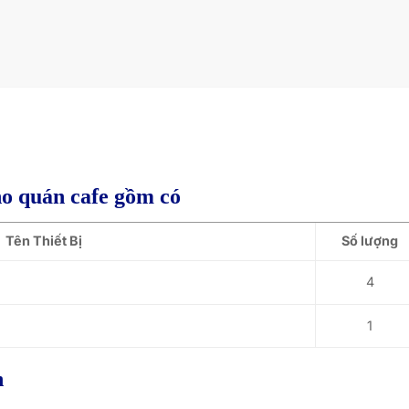
ho quán cafe gồm có
Tên Thiết Bị
Số lượng
4
1
h