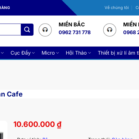
 HÀNG
Về chúng tôi
C
MIỀN BẮC
MIỀN
0962 731 778
0968 
Cục Đẩy
Micro
Hội Thảo
Thiết bị xử lí âm 
án Cafe
10.600.000
₫