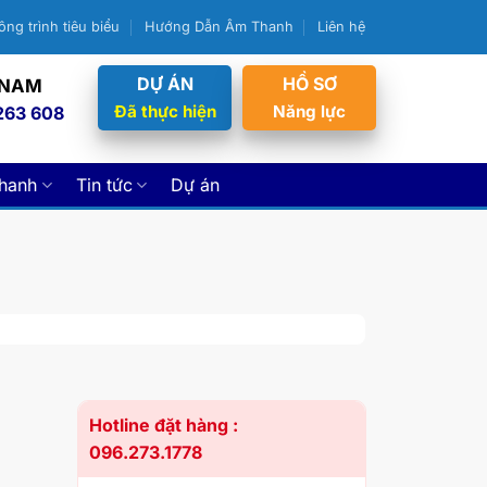
ông trình tiêu biểu
Hướng Dẫn Âm Thanh
Liên hệ
DỰ ÁN
HỒ SƠ
 NAM
Đã thực hiện
Năng lực
263 608
thanh
Tin tức
Dự án
Hotline đặt hàng :
096.273.1778