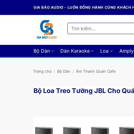
Bỏ
GIA BẢO AUDIO - LUÔN ĐỒNG HÀNH CÙNG KHÁCH
qua
nội
dung
Tìm
kiếm:
Bộ Dàn
Dàn Karaoke
Loa
Amply
Trang chủ
/
Bộ Dàn
/
Âm Thanh Quán Cafe
Bộ Loa Treo Tường JBL Cho Qu