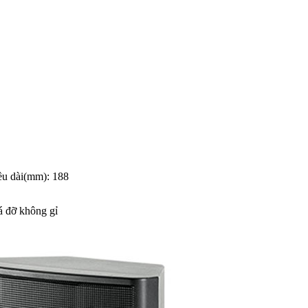
ều dài(mm): 188
á đỡ không gỉ