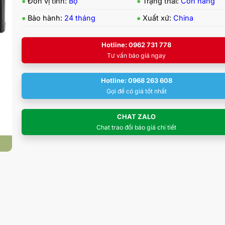
●
Đơn vị tính:
Bộ
●
Trạng thái:
Còn hàng
●
Bảo hành:
24 tháng
●
Xuất xứ:
China
Hotline: 0962 731 778
Tư vấn báo giá ngay
Hotline: 0968 263 608
Gọi để có giá tốt nhất
CHAT ZALO
Chat trao đổi báo giá chi tiết