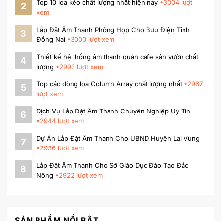
Top 10 loa kéo chất lượng nhất hiện nay
•
3004
lượt
2
xem
Lắp Đặt Âm Thanh Phòng Họp Cho Bưu Điện Tỉnh
3
Đồng Nai
•
3000
lượt xem
Thiết kế hệ thống âm thanh quán cafe sân vườn chất
4
lượng
•
2993
lượt xem
Top các dòng loa Column Array chất lượng nhất
•
2967
5
lượt xem
Dịch Vụ Lắp Đặt Âm Thanh Chuyên Nghiệp Uy Tín
6
•
2944
lượt xem
Dự Án Lắp Đặt Âm Thanh Cho UBND Huyện Lai Vung
7
•
2936
lượt xem
Lắp Đặt Âm Thanh Cho Sở Giáo Dục Đào Tạo Đắc
8
Nông
•
2922
lượt xem
SẢN PHẨM NỔI BẬT