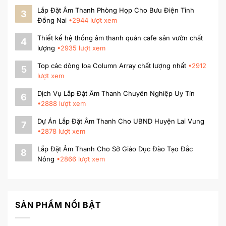
Lắp Đặt Âm Thanh Phòng Họp Cho Bưu Điện Tỉnh
3
Đồng Nai
•
2944
lượt xem
Thiết kế hệ thống âm thanh quán cafe sân vườn chất
4
lượng
•
2935
lượt xem
Top các dòng loa Column Array chất lượng nhất
•
2912
5
lượt xem
Dịch Vụ Lắp Đặt Âm Thanh Chuyên Nghiệp Uy Tín
6
•
2888
lượt xem
Dự Án Lắp Đặt Âm Thanh Cho UBND Huyện Lai Vung
7
•
2878
lượt xem
Lắp Đặt Âm Thanh Cho Sở Giáo Dục Đào Tạo Đắc
8
Nông
•
2866
lượt xem
SẢN PHẨM NỔI BẬT