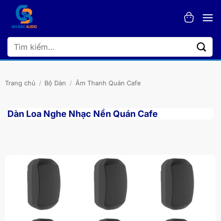
Bỏ
qua
nội
dung
Tìm
kiếm:
Trang chủ
/
Bộ Dàn
/
Âm Thanh Quán Cafe
Dàn Loa Nghe Nhạc Nền Quán Cafe