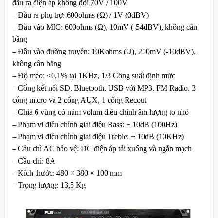
đầu ra điện áp không đổi 70V / 100V
– Đầu ra phụ trợ: 600ohms (Ω) / 1V (0dBV)
– Đầu vào MIC: 600ohms (Ω), 10mV (-54dBV), không cân
bằng
– Đầu vào đường truyền: 10Kohms (Ω), 250mV (-10dBV),
không cân bằng
– Độ méo: <0,1% tại 1KHz, 1/3 Công suất định mức
– Cổng kết nối SD, Bluetooth, USB với MP3, FM Radio. 3
cổng micro và 2 cổng AUX, 1 cổng Recout
– Chia 6 vùng có núm volum điều chỉnh âm lượng to nhỏ
– Phạm vi điều chỉnh giai điệu Bass: ± 10dB (100Hz)
– Phạm vi điều chỉnh giai điệu Treble: ± 10dB (10KHz)
– Cầu chì AC bảo vệ: DC điện áp tải xuống và ngắn mạch
– Cầu chì: 8A
– Kích thước: 480 × 380 × 100 mm
– Trọng lượng: 13,5 Kg