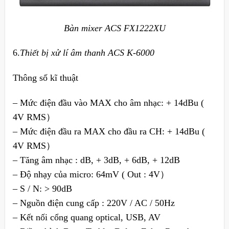
Bàn mixer ACS FX1222XU
6.
Thiết bị xử lí âm thanh ACS K-6000
Thông số kĩ thuật
– Mức điện đầu vào MAX cho âm nhạc: + 14dBu (
4V RMS）
– Mức điện đầu ra MAX cho đầu ra CH: + 14dBu (
4V RMS）
– Tăng âm nhạc : dB, + 3dB, + 6dB, + 12dB
– Độ nhạy của micro: 64mV ( Out : 4V）
– S / N: > 90dB
– Nguồn điện cung cấp : 220V / AC / 50Hz
– Kết nối cổng quang optical, USB, AV