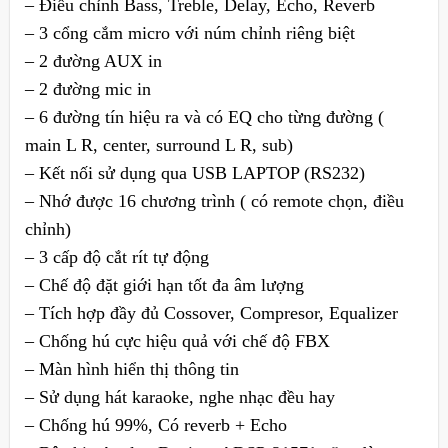
– Điều chỉnh Bass, Treble, Delay, Echo, Reverb
– 3 cổng cắm micro với núm chỉnh riêng biệt
– 2 đường AUX in
– 2 đường mic in
– 6 đường tín hiệu ra và có EQ cho từng đường (
main L R, center, surround L R, sub)
– Kết nối sử dụng qua USB LAPTOP (RS232)
– Nhớ được 16 chương trình ( có remote chọn, điều
chỉnh)
– 3 cấp độ cắt rít tự động
– Chế độ đặt giới hạn tốt đa âm lượng
– Tích hợp đầy đủ Cossover, Compresor, Equalizer
– Chống hú cực hiệu quả với chế độ FBX
– Màn hình hiển thị thông tin
– Sử dụng hát karaoke, nghe nhạc đều hay
– Chống hú 99%, Có reverb + Echo