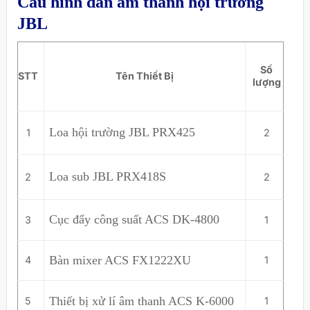
Cấu hình dàn âm thanh hội trường
JBL
Số
STT
Tên Thiết Bị
lượng
Loa hội trường JBL PRX425
1
2
Loa sub JBL PRX418S
2
2
Cục đẩy công suất ACS DK-4800
3
1
Bàn mixer ACS FX1222XU
4
1
Thiết bị xử lí âm thanh ACS K-6000
5
1