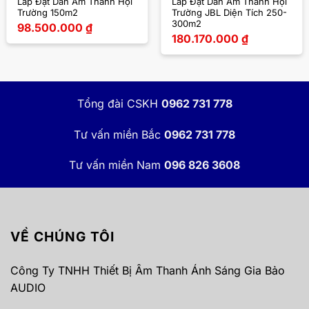
Lắp Đặt Dàn Âm Thanh Hội
Lắp Đặt Dàn Âm Thanh Hội
Trường 150m2
Trường JBL Diện Tích 250-
300m2
98.500.000
₫
180.170.000
₫
Tổng đài CSKH
0962 731 778
Tư vấn miền Bắc
0962 731 778
Tư vấn miền Nam
096 826 3608
VỀ CHÚNG TÔI
Công Ty TNHH Thiết Bị Âm Thanh Ánh Sáng Gia Bảo
AUDIO