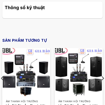
Thông số kỹ thuật
SẢN PHẨM TƯƠNG TỰ
ÂM THANH HỘI TRƯỜNG
ÂM THANH HỘI TRƯỜNG