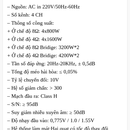
– Nguồn: AC in 220V/50Hz-60Hz
– Số kênh: 4 CH
– Thông số công suất:
+ Ở chế độ 8Ω: 4x800W
+ Ở chế độ 4Ω: 4x1600W
+ Ở chế độ 8Ω Bridige: 3200W*2
+ Ở chế độ 4Ω Bridige: 4200W*2
– Tần số đáp ứng: 20Hz-20KHz, ± 0,5dB
– Tổng độ méo hài hòa: ≤ 0,05%
– Tỷ lệ chuyển đổi: 10V
– Hệ số giảm chấn: > 300
– Mạch đầu ra: Class H
– S/N: ≥ 95dB
– Suy giảm nhiễu xuyên âm: ≥ 50dB
– Độ nhạy đầu vào: 0,775V / 1.0 / 1.55V
– Hệ thống làm mát:Hai quạt có tốc độ thay đổi