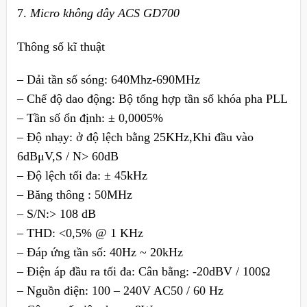
7.
Micro không dây ACS GD700
Thông số kĩ thuật
– Dải tần số sóng: 640Mhz-690MHz
– Chế độ dao động: Bộ tổng hợp tần số khóa pha PLL
– Tần số ổn định: ± 0,0005%
– Độ nhạy: ở độ lệch bằng 25KHz,Khi đầu vào
6dBμV,S / N> 60dB
– Độ lệch tối đa: ± 45kHz
– Băng thông : 50MHz
– S/N:> 108 dB
– THD: <0,5% @ 1 KHz
– Đáp ứng tần số: 40Hz ~ 20kHz
– Điện áp đầu ra tối đa: Cân bằng: -20dBV / 100Ω
– Nguồn điện: 100 – 240V AC50 / 60 Hz