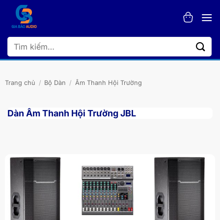
Bỏ
qua
nội
dung
Tìm
kiếm:
Trang chủ
/
Bộ Dàn
/
Âm Thanh Hội Trường
Dàn Âm Thanh Hội Trường JBL