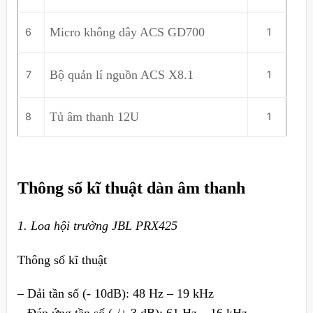
Micro không dây ACS GD700
6
1
Bộ quản lí nguồn ACS X8.1
7
1
Tủ âm thanh 12U
8
1
Thông số kĩ thuật dàn âm thanh
1. Loa hội trường JBL PRX425
Thông số kĩ thuật
– Dải tần số (- 10dB): 48 Hz – 19 kHz