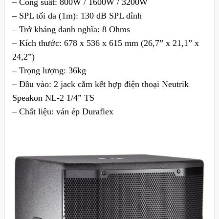
– Công suất: 800W / 1600W / 3200W
– SPL tối đa (1m): 130 dB SPL đỉnh
– Trở kháng danh nghĩa: 8 Ohms
– Kích thước: 678 x 536 x 615 mm (26,7” x 21,1” x
24,2”)
– Trọng lượng: 36kg
– Đầu vào: 2 jack cắm kết hợp điện thoại Neutrik
Speakon NL-2 1/4” TS
– Chất liệu: ván ép Duraflex