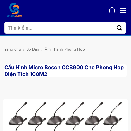
Bỏ
qua
nội
dung
Tìm
kiếm:
Trang chủ
/
Bộ Dàn
/
Âm Thanh Phòng Họp
Cấu Hình Micro Bosch CCS900 Cho Phòng Họp
Diện Tích 100M2