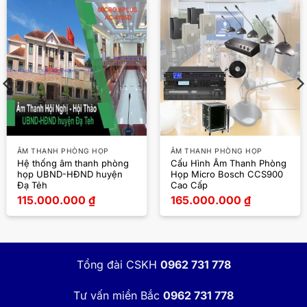
ÂM THANH PHÒNG HỌP
ÂM THANH PHÒNG HỌP
Hệ thống âm thanh phòng
Cấu Hình Âm Thanh Phòng
họp UBND-HĐND huyện
Họp Micro Bosch CCS900
Đạ Tẻh
Cao Cấp
115.000.000
₫
165.000.000
₫
Tổng đài CSKH
0962 731 778
Tư vấn miền Bắc
0962 731 778