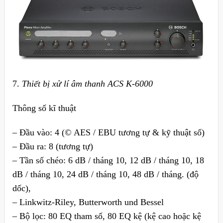
7.
Thiết bị xử lí âm thanh ACS K-6000
Thông số kĩ thuật
– Đầu vào: 4 (© AES / EBU tương tự & kỹ thuật số)
– Đầu ra: 8 (tương tự)
– Tần số chéo: 6 dB / tháng 10, 12 dB / tháng 10, 18
dB / tháng 10, 24 dB / tháng 10, 48 dB / tháng. (độ
dốc),
– Linkwitz-Riley, Butterworth und Bessel
– Bộ lọc: 80 EQ tham số, 80 EQ kệ (kệ cao hoặc kệ