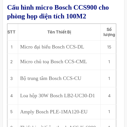
Cấu hình micro Bosch CCS900 cho
phòng họp diện tích 100M2
Số
STT
Tên Thiết Bị
lượng
Micro đại biểu Bosch CCS-DL
1
15
Micro chủ toạ Bosch CCS-CML
2
1
Bộ trung tâm Bosch CCS-CU
3
1
Loa hộp 30W Bosch LB2-UC30-D1
4
4
Amply Bosch PLE-1MA120-EU
5
1