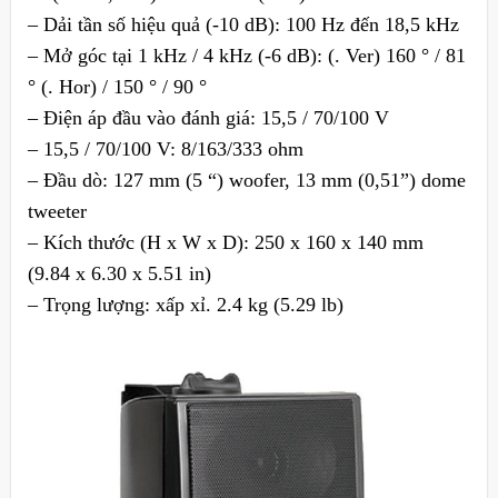
– Dải tần số hiệu quả (-10 dB): 100 Hz đến 18,5 kHz
– Mở góc tại 1 kHz / 4 kHz (-6 dB): (. Ver) 160 ° / 81
° (. Hor) / 150 ° / 90 °
– Điện áp đầu vào đánh giá: 15,5 / 70/100 V
– 15,5 / 70/100 V: 8/163/333 ohm
– Đầu dò: 127 mm (5 “) woofer, 13 mm (0,51”) dome
tweeter
– Kích thước (H x W x D): 250 x 160 x 140 mm
(9.84 x 6.30 x 5.51 in)
– Trọng lượng: xấp xỉ. 2.4 kg (5.29 lb)