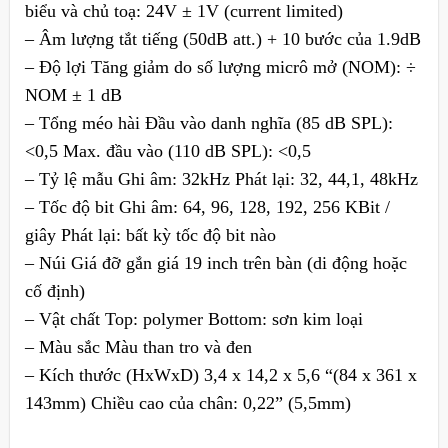
biểu và chủ toạ: 24V ± 1V (current limited)
– Âm lượng tắt tiếng (50dB att.) + 10 bước của 1.9dB
– Độ lợi Tăng giảm do số lượng micrô mở (NOM): ÷
NOM ± 1 dB
– Tổng méo hài Đầu vào danh nghĩa (85 dB SPL):
<0,5 Max. đầu vào (110 dB SPL): <0,5
– Tỷ lệ mẫu Ghi âm: 32kHz Phát lại: 32, 44,1, 48kHz
– Tốc độ bit Ghi âm: 64, 96, 128, 192, 256 KBit /
giây Phát lại: bất kỳ tốc độ bit nào
– Núi Giá đỡ gắn giá 19 inch trên bàn (di động hoặc
cố định)
– Vật chất Top: polymer Bottom: sơn kim loại
– Màu sắc Màu than tro và đen
– Kích thước (HxWxD) 3,4 x 14,2 x 5,6 “(84 x 361 x
143mm) Chiều cao của chân: 0,22” (5,5mm)