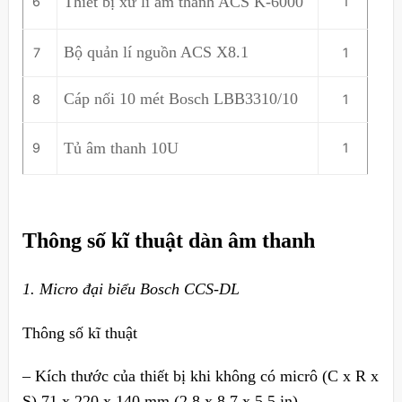
Thiết bị xử lí âm thanh ACS K-6000
6
1
Bộ quản lí nguồn ACS X8.1
7
1
Cáp nối 10 mét Bosch LBB3310/10
8
1
Tủ âm thanh 10U
9
1
Thông số kĩ thuật dàn âm thanh
1. Micro đại biểu Bosch CCS-DL
Thông số kĩ thuật
– Kích thước của thiết bị khi không có micrô (C x R x
S) 71 x 220 x 140 mm (2,8 x 8,7 x 5,5 in)