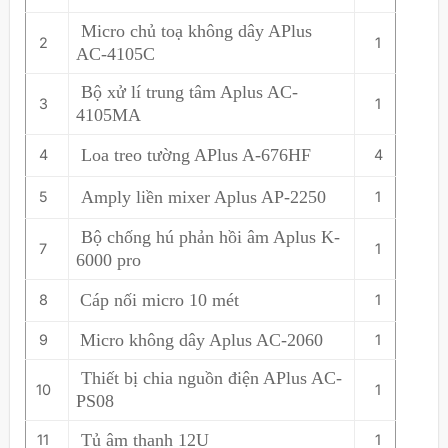
Micro chủ toạ không dây APlus
2
1
AC-4105C
Bộ xử lí trung tâm Aplus AC-
3
1
4105MA
Loa treo tường APlus A-676HF
4
4
Amply liền mixer Aplus AP-2250
5
1
Bộ chống hú phản hồi âm Aplus K-
7
1
6000 pro
Cáp nối micro 10 mét
8
1
Micro không dây Aplus AC-2060
9
1
Thiết bị chia nguồn điện APlus AC-
10
1
PS08
Tủ âm thanh 12U
11
1