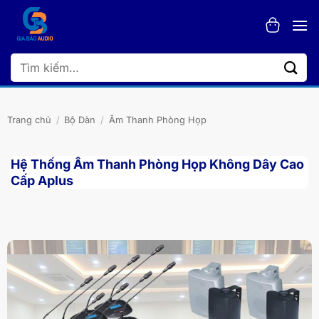
Bỏ
qua
nội
dung
Tìm
kiếm:
Trang chủ
/
Bộ Dàn
/
Âm Thanh Phòng Họp
Hệ Thống Âm Thanh Phòng Họp Không Dây Cao
Cấp Aplus