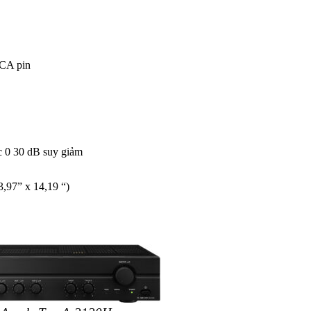
RCA pin
ác 0 30 dB suy giảm
3,97” x 14,19 “)