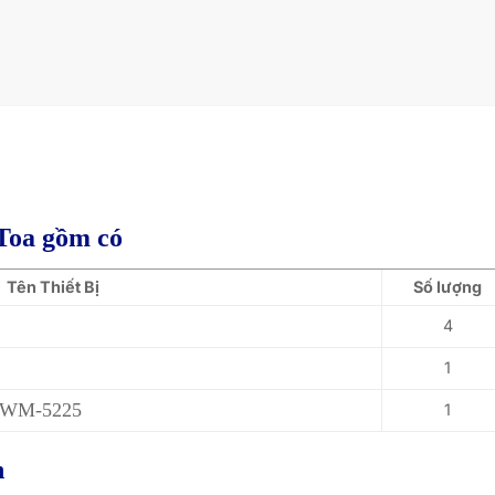
Toa gồm có
Tên Thiết Bị
Số lượng
4
1
0+WM-5225
1
h