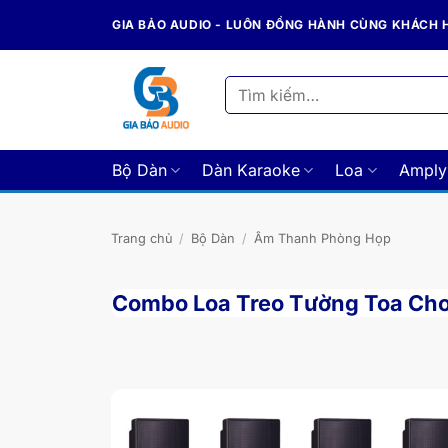
Bỏ
GIA BẢO AUDIO - LUÔN ĐỒNG HÀNH CÙNG KHÁCH
qua
nội
dung
Tìm
kiếm:
Bộ Dàn
Dàn Karaoke
Loa
Amply
Trang chủ
/
Bộ Dàn
/
Âm Thanh Phòng Họp
Combo Loa Treo Tường Toa Ch