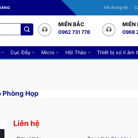
 HÀNG
Về chúng tôi
C
MIỀN BẮC
MIỀN
0962 731 778
0968 
Cục Đẩy
Micro
Hội Thảo
Thiết bị xử lí âm 
o Phòng Họp
Liên hệ