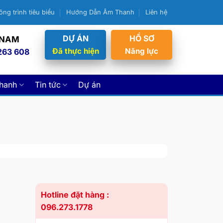
ông trình tiêu biểu
Hướng Dẫn Âm Thanh
Liên hệ
DỰ ÁN
HỒ SƠ
 NAM
Đã thực hiện
Năng lực
263 608
thanh
Tin tức
Dự án
Hotline đặt hàng :
096.273.1778