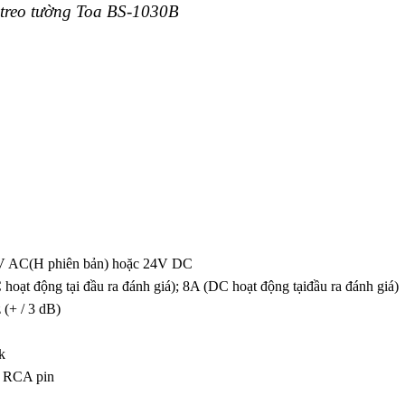
treo tường Toa BS-1030B
0V AC(H phiên bản) hoặc 24V DC
t động tại đầu ra đánh giá); 8A (DC hoạt động tạiđầu ra đánh giá)
 (+ / 3 dB)
k
k RCA pin