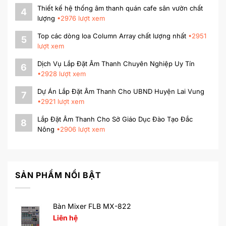
Thiết kế hệ thống âm thanh quán cafe sân vườn chất
4
lượng
•
2976
lượt xem
Top các dòng loa Column Array chất lượng nhất
•
2951
5
lượt xem
Dịch Vụ Lắp Đặt Âm Thanh Chuyên Nghiệp Uy Tín
6
•
2928
lượt xem
Dự Án Lắp Đặt Âm Thanh Cho UBND Huyện Lai Vung
7
•
2921
lượt xem
Lắp Đặt Âm Thanh Cho Sở Giáo Dục Đào Tạo Đắc
8
Nông
•
2906
lượt xem
SẢN PHẨM NỔI BẬT
Bàn Mixer FLB MX-822
Liên hệ