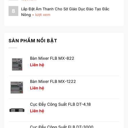
Lắp Đặt Âm Thanh Cho Sở Giáo Dục Đào Tạo Đắc
8
Nông
•
lượt xem
SẢN PHẨM NỔI BẬT
Bàn Mixer FLB MX-822
Liên hệ
Bàn Mixer FLB MX-1222
Liên hệ
Cục Đẩy Công Suất FLB DT-4.18
Liên hệ
Cục Đẩy Công Suất FLB DT-3000