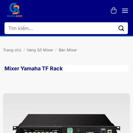
Bỏ
qua
nội
dung
Tìm
kiếm:
Trang chủ
/
Vang Số Mixer
/
Bàn Mixer
Mixer Yamaha TF Rack