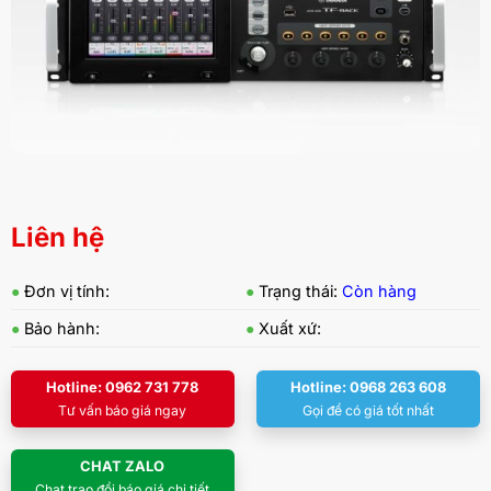
Liên hệ
●
Đơn vị tính:
●
Trạng thái:
Còn hàng
●
Bảo hành:
●
Xuất xứ:
Hotline: 0962 731 778
Hotline: 0968 263 608
Tư vấn báo giá ngay
Gọi để có giá tốt nhất
CHAT ZALO
Chat trao đổi báo giá chi tiết