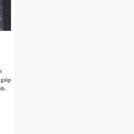
t
 giúp
nh.