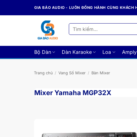
Bỏ
GIA BẢO AUDIO - LUÔN ĐỒNG HÀNH CÙNG KHÁCH
qua
nội
dung
Tìm
kiếm:
Bộ Dàn
Dàn Karaoke
Loa
Amply
Trang chủ
/
Vang Số Mixer
/
Bàn Mixer
Mixer Yamaha MGP32X