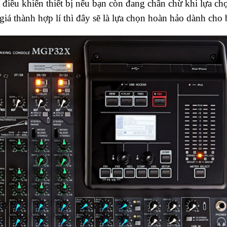
 điều khiển thiết bị nếu bạn còn đang chần chừ khi lựa ch
á thành hợp lí thì đây sẽ là lựa chọn hoàn hảo dành cho 