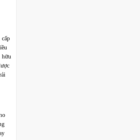
 cấp
iều
n hữu
được
rải
no
ng
ay