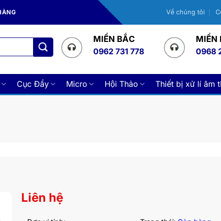
 HÀNG
Về chúng tôi
C
MIỀN BẮC
MIỀN
0962 731 778
0968 
Cục Đẩy
Micro
Hội Thảo
Thiết bị xử lí âm 
Liên hệ