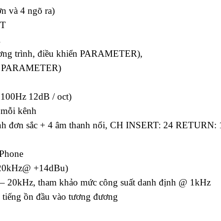
n và 4 ngõ ra)
ST
i
ương trình, điều khiển PARAMETER),
ển PARAMETER)
100Hz 12dB / oct)
 mỗi kênh
anh đơn sắc + 4 âm thanh nổi, CH INSERT: 24 RETURN: 
iPhone
z-20kHz@ +14dBu)
Hz – 20kHz, tham khảo mức công suất danh định @ 1kHz
 tiếng ồn đầu vào tương đương