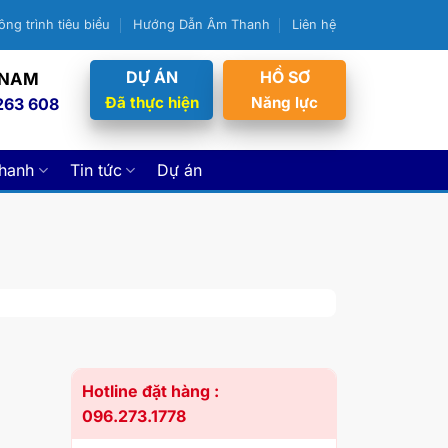
ông trình tiêu biểu
Hướng Dẫn Âm Thanh
Liên hệ
DỰ ÁN
HỒ SƠ
 NAM
Đã thực hiện
Năng lực
263 608
thanh
Tin tức
Dự án
Hotline đặt hàng :
096.273.1778