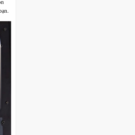
ọn
bạn.