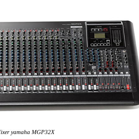
ixer yamaha MGP32X