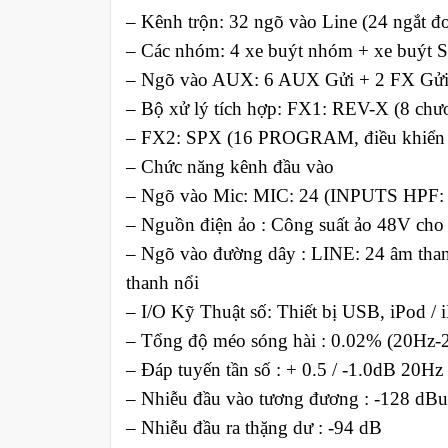
– Kênh trộn: 32 ngõ vào Line (24 ngắt đơ
– Các nhóm: 4 xe buýt nhóm + xe buýt 
– Ngõ vào AUX: 6 AUX Gửi + 2 FX Gử
– Bộ xử lý tích hợp: FX1: REV-X (8 ch
– FX2: SPX (16 PROGRAM, điều khi
– Chức năng kênh đầu vào
– Ngõ vào Mic: MIC: 24 (INPUTS HPF: 
– Nguồn điện ảo : Công suất ảo 48V cho
– Ngõ vào đường dây : LINE: 24 âm th
thanh nổi
– I/O Kỹ Thuật số: Thiết bị USB, iPod / 
– Tổng độ méo sóng hài : 0.02% (20H
– Đáp tuyến tần số : + 0.5 / -1.0dB 20
– Nhiễu đầu vào tương đương : -128 dBu
– Nhiễu đầu ra thặng dư : -94 dB