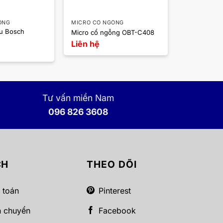
ỖNG
MICRO CỔ NGỖNG
ểu Bosch
Micro cổ ngỗng OBT-C408
Liên hệ
Tư vấn miền Nam
096 826 3608
CH
THEO DÕI
 toán
Pinterest
n chuyển
Facebook