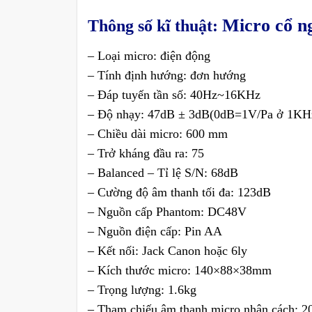
Micro cổ 
Thông số kĩ thuật:
– Loại micro: điện động
– Tính định hướng: đơn hướng
– Đáp tuyến tần số: 40Hz~16KHz
– Độ nhạy: 47dB ± 3dB(0dB=1V/Pa ở 1KH
– Chiều dài micro: 600 mm
– Trở kháng đầu ra: 75
– Balanced – Tỉ lệ S/N: 68dB
– Cường độ âm thanh tối đa: 123dB
– Nguồn cấp Phantom: DC48V
– Nguồn điện cấp: Pin AA
– Kết nối: Jack Canon hoặc 6ly
– Kích thước micro: 140×88×38mm
– Trọng lượng: 1.6kg
– Tham chiếu âm thanh micro nhận cách: 2