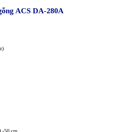
ngỗng ACS DA-280A
z)
0 -50 cm