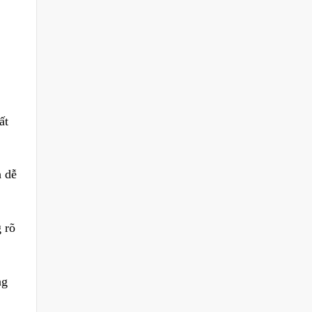
ất
h dễ
 rõ
ng