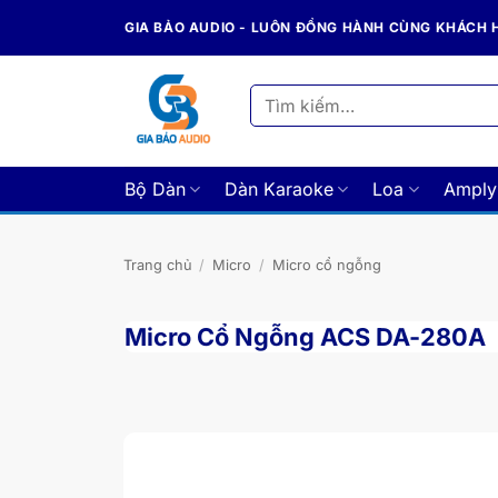
Bỏ
GIA BẢO AUDIO - LUÔN ĐỒNG HÀNH CÙNG KHÁCH
qua
nội
dung
Tìm
kiếm:
Bộ Dàn
Dàn Karaoke
Loa
Amply
Trang chủ
/
Micro
/
Micro cổ ngỗng
Micro Cổ Ngỗng ACS DA-280A