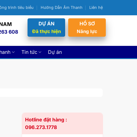
ông trình tiêu biểu
Hướng Dẫn Âm Thanh
Liên hệ
DỰ ÁN
HỒ SƠ
 NAM
Đã thực hiện
Năng lực
263 608
thanh
Tin tức
Dự án
Hotline đặt hàng :
096.273.1778