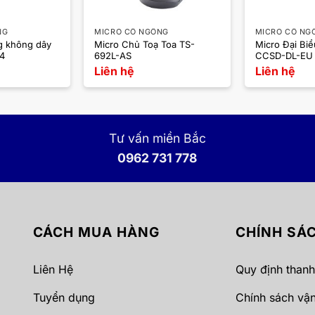
NG
MICRO CỔ NGỖNG
MICRO CỔ NG
g không dây
Micro Chủ Toạ Toa TS-
Micro Đại Bi
4
692L-AS
CCSD-DL-EU
Liên hệ
Liên hệ
Tư vấn miền Bắc
0962 731 778
CÁCH MUA HÀNG
CHÍNH SÁ
Liên Hệ
Quy định thanh
Tuyển dụng
Chính sách vậ