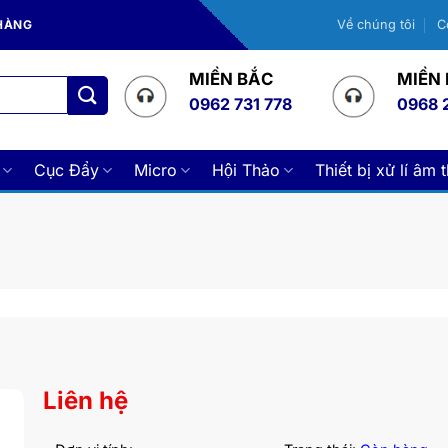
 HÀNG
Về chúng tôi
C
MIỀN BẮC
MIỀN
0962 731 778
0968 
Cục Đẩy
Micro
Hội Thảo
Thiết bị xử lí âm 
Liên hệ