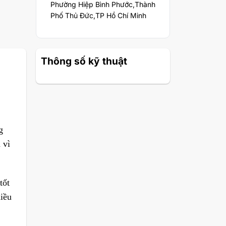
Phường Hiệp Bình Phước,Thành
Phố Thủ Đức,TP Hồ Chí Minh
Thông số kỹ thuật
g
 vì
tốt
iều