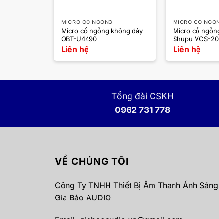
G
MICRO CỔ NGỖNG
MICRO CỔ NGỖ
Micro cổ ngỗng không dây
Micro cổ ngỗn
S 533
OBT-U4490
Shupu VCS-20
Liên hệ
Liên hệ
Tổng đài CSKH
0962 731 778
VỀ CHÚNG TÔI
Công Ty TNHH Thiết Bị Âm Thanh Ánh Sáng
Gia Bảo AUDIO