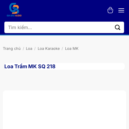
Bỏ
qua
nội
dung
Tìm
kiếm:
Trang chủ
/
Loa
/
Loa Karaoke
/
Loa MK
Loa Trầm MK SQ 218