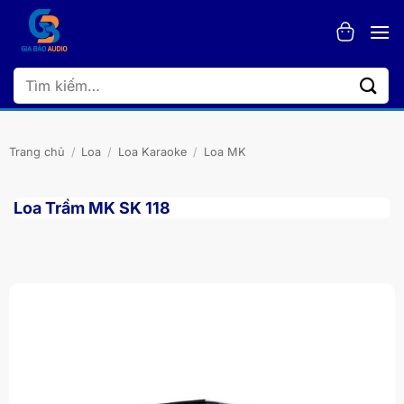
Bỏ
qua
nội
dung
Tìm
kiếm:
Trang chủ
/
Loa
/
Loa Karaoke
/
Loa MK
Loa Trầm MK SK 118