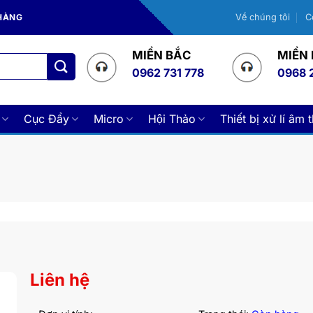
 HÀNG
Về chúng tôi
C
MIỀN BẮC
MIỀN
0962 731 778
0968 
Cục Đẩy
Micro
Hội Thảo
Thiết bị xử lí âm 
Liên hệ