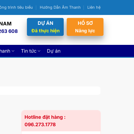
ông trình tiêu biểu
Hướng Dẫn Âm Thanh
Liên hệ
DỰ ÁN
HỒ SƠ
 NAM
Đã thực hiện
Năng lực
263 608
thanh
Tin tức
Dự án
Hotline đặt hàng :
096.273.1778