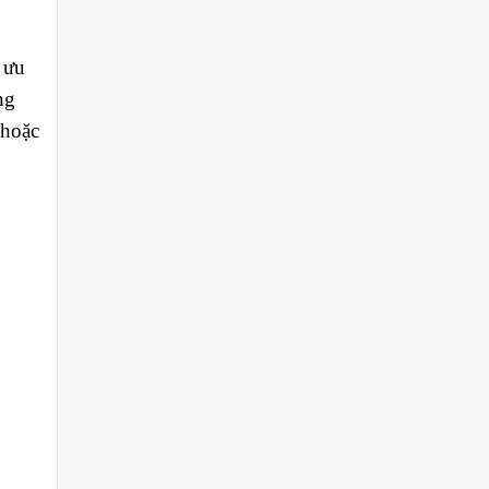
 ưu
ng
 hoặc