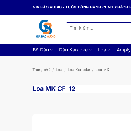
Bỏ
GIA BẢO AUDIO - LUÔN ĐỒNG HÀNH CÙNG KHÁCH
qua
nội
dung
Tìm
kiếm:
Bộ Dàn
Dàn Karaoke
Loa
Amply
Trang chủ
/
Loa
/
Loa Karaoke
/
Loa MK
Loa MK CF-12