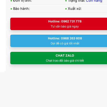
●
Đơn vị tính:
●
Trạng thái:
Còn hàng
●
Bảo hành:
●
Xuất xứ:
Hotline: 0962 731 778
Tư vấn báo giá ngay
Hotline: 0968 263 608
Gọi để có giá tốt nhất
CHAT ZALO
Chat trao đổi báo giá chi tiết