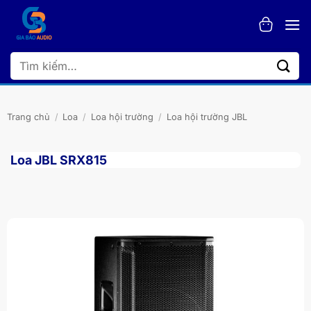
Bỏ
qua
nội
dung
Tìm
kiếm:
Trang chủ
/
Loa
/
Loa hội trường
/
Loa hội trường JBL
Loa JBL SRX815