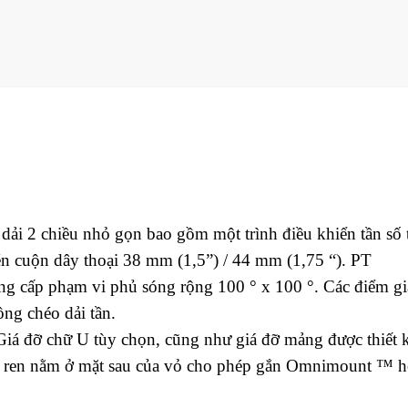
dải 2 chiều nhỏ gọn bao gồm một trình điều khiển tần số 
én cuộn dây thoại 38 mm (1,5”) / 44 mm (1,75 “). PT
ng cấp phạm vi phủ sóng rộng 100 ° x 100 °. Các điểm g
ồng chéo dải tần.
Giá đỡ chữ U tùy chọn, cũng như giá đỡ mảng được thiết 
 có ren nằm ở mặt sau của vỏ cho phép gắn Omnimount ™ h