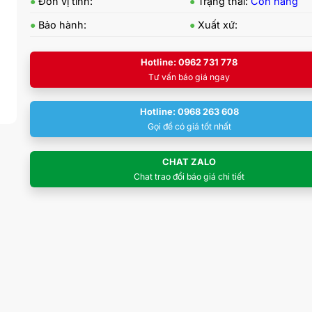
●
Đơn vị tính:
●
Trạng thái:
Còn hàng
●
Bảo hành:
●
Xuất xứ:
Hotline: 0962 731 778
Tư vấn báo giá ngay
Hotline: 0968 263 608
Gọi để có giá tốt nhất
CHAT ZALO
Chat trao đổi báo giá chi tiết