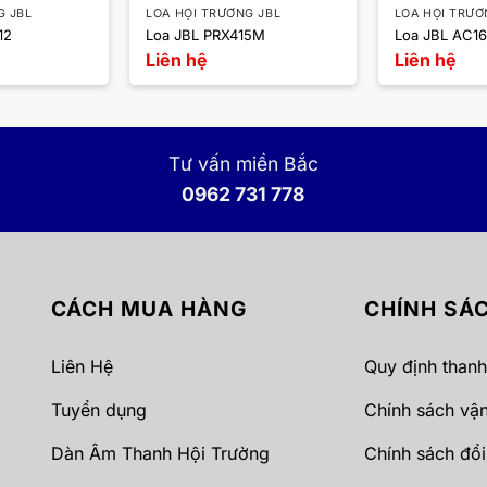
G JBL
LOA HỘI TRƯỜNG JBL
LOA HỘI TRƯỜ
12
Loa JBL PRX415M
Loa JBL AC16
Liên hệ
Liên hệ
Tư vấn miền Bắc
0962 731 778
CÁCH MUA HÀNG
CHÍNH SÁ
Liên Hệ
Quy định thanh
Tuyển dụng
Chính sách vậ
Dàn Âm Thanh Hội Trường
Chính sách đổi