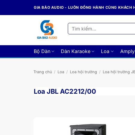
Bỏ
GIA BẢO AUDIO - LUÔN ĐỒNG HÀNH CÙNG KHÁCH
qua
nội
dung
Tìm
kiếm:
Bộ Dàn
Dàn Karaoke
Loa
Amply
Trang chủ
/
Loa
/
Loa hội trường
/
Loa hội trường J
Loa JBL AC2212/00