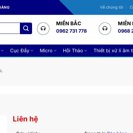
 HÀNG
Về chúng tôi
C
MIỀN BẮC
MIỀN
0962 731 778
0968 
Cục Đẩy
Micro
Hội Thảo
Thiết bị xử lí âm 
BL
Liên hệ