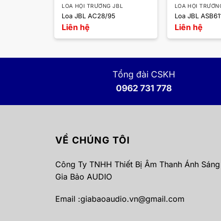
JBL
LOA HỘI TRƯỜNG JBL
LOA HỘI TRƯỜN
Loa JBL AC28/95
Loa JBL ASB61
Liên hệ
Liên hệ
Tổng đài CSKH
0962 731 778
VỀ CHÚNG TÔI
Công Ty TNHH Thiết Bị Âm Thanh Ánh Sáng
Gia Bảo AUDIO
Email :
giabaoaudio.vn@gmail.com