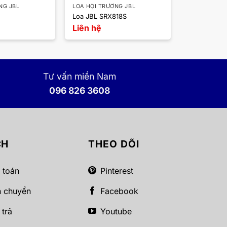
NG JBL
LOA HỘI TRƯỜNG JBL
Loa JBL SRX818S
Liên hệ
Tư vấn miền Nam
096 826 3608
CH
THEO DÕI
 toán
Pinterest
n chuyển
Facebook
 trả
Youtube