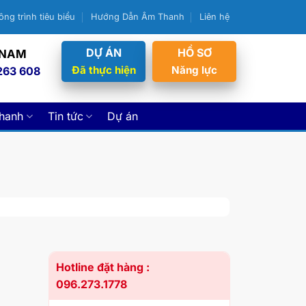
ông trình tiêu biểu
Hướng Dẫn Âm Thanh
Liên hệ
DỰ ÁN
HỒ SƠ
 NAM
Đã thực hiện
Năng lực
263 608
thanh
Tin tức
Dự án
Hotline đặt hàng :
096.273.1778