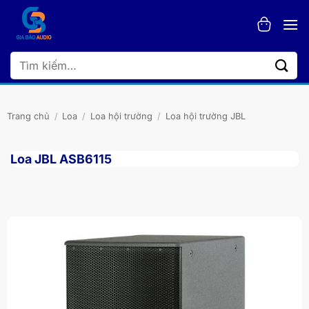
Bỏ
qua
nội
dung
Tìm
kiếm:
Trang chủ
/
Loa
/
Loa hội trường
/
Loa hội trường JBL
Loa JBL ASB6115