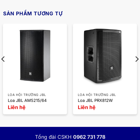
SẢN PHẨM TƯƠNG TỰ
LOA HỘI TRƯỜNG JBL
LOA HỘI TRƯỜNG JBL
Loa JBL AM5215/64
Loa JBL PRX812W
Liên hệ
Liên hệ
Tổng đài CSKH
0962 731 778