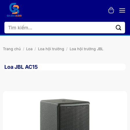
Bỏ
qua
nội
dung
Tìm
kiếm:
Trang chủ
/
Loa
/
Loa hội trường
/
Loa hội trường JBL
Loa JBL AC15