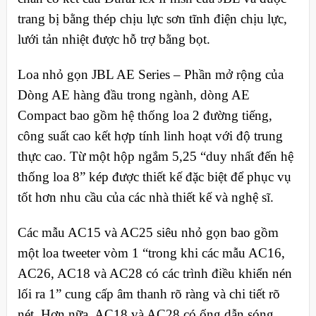
trang bị bằng thép chịu lực sơn tĩnh điện chịu lực,
lưới tản nhiệt được hỗ trợ bằng bọt.
Loa nhỏ gọn JBL AE Series – Phần mở rộng của
Dòng AE hàng đầu trong ngành, dòng AE
Compact bao gồm hệ thống loa 2 đường tiếng,
công suất cao kết hợp tính linh hoạt với độ trung
thực cao. Từ một hộp ngắm 5,25 “duy nhất đến hệ
thống loa 8” kép được thiết kế đặc biệt để phục vụ
tốt hơn nhu cầu của các nhà thiết kế và nghệ sĩ.
Các mẫu AC15 và AC25 siêu nhỏ gọn bao gồm
một loa tweeter vòm 1 “trong khi các mẫu AC16,
AC26, AC18 và AC28 có các trình điều khiển nén
lối ra 1” cung cấp âm thanh rõ ràng và chi tiết rõ
nét. Hơn nữa, AC18 và AC28 có ống dẫn sóng