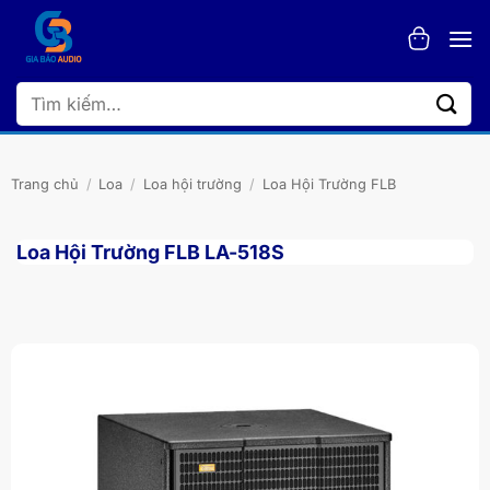
Bỏ
qua
nội
dung
Tìm
kiếm:
Trang chủ
/
Loa
/
Loa hội trường
/
Loa Hội Trường FLB
Loa Hội Trường FLB LA-518S