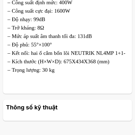
– Công suất định mức: 400W
– Công suất cực đại: 1600W
– Độ nhạy: 99dB
– Trở kháng: 8Ω
– Mức áp suất âm thanh tối đa: 131dB
– Độ phủ: 55°×100°
– Kết nối: hai ổ cắm bốn lõi NEUTRIK NL4MP 1+1-
– Kích thước (H×W×D): 675X434X368 (mm)
– Trọng lượng: 30 kg
Thông số kỹ thuật