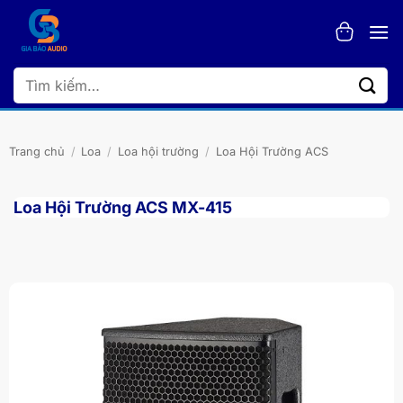
Bỏ
qua
nội
dung
Tìm
kiếm:
Trang chủ
/
Loa
/
Loa hội trường
/
Loa Hội Trường ACS
Loa Hội Trường ACS MX-415