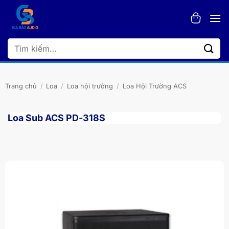
Bỏ
qua
nội
dung
Tìm
kiếm:
Trang chủ
/
Loa
/
Loa hội trường
/
Loa Hội Trường ACS
Loa Sub ACS PD-318S