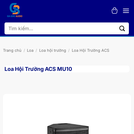
Bỏ
qua
nội
dung
Tìm
kiếm:
Trang chủ
/
Loa
/
Loa hội trường
/
Loa Hội Trường ACS
Loa Hội Trường ACS MU10