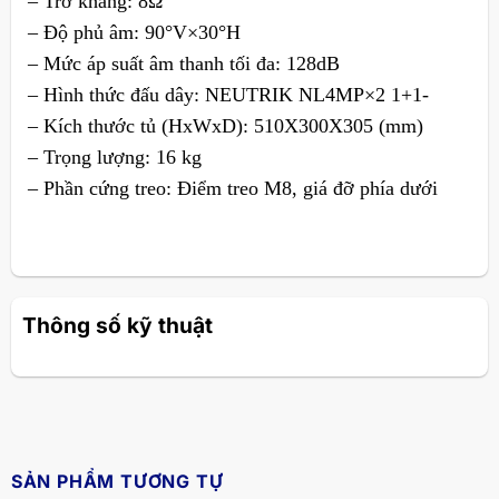
– Trở kháng: 8Ω
– Độ phủ âm: 90°V×30°H
– Mức áp suất âm thanh tối đa: 128dB
– Hình thức đấu dây: NEUTRIK NL4MP×2 1+1-
– Kích thước tủ (HxWxD): 510X300X305 (mm)
– Trọng lượng: 16 kg
– Phần cứng treo: Điểm treo M8, giá đỡ phía dưới
Thông số kỹ thuật
SẢN PHẨM TƯƠNG TỰ