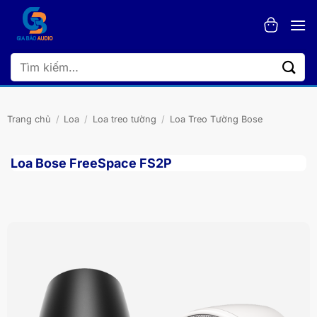
Bỏ
qua
nội
dung
Tìm
kiếm:
Trang chủ
/
Loa
/
Loa treo tường
/
Loa Treo Tường Bose
Loa Bose FreeSpace FS2P