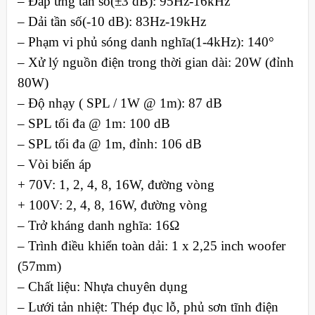
– Đáp ứng tần sô(±3 dB): 95Hz-16kHz
– Dải tần số(-10 dB): 83Hz-19kHz
– Phạm vi phủ sóng danh nghĩa(1-4kHz): 140°
– Xử lý nguồn điện trong thời gian dài: 20W (đỉnh
80W)
– Độ nhạy ( SPL / 1W @ 1m): 87 dB
– SPL tối đa @ 1m: 100 dB
– SPL tối đa @ 1m, đỉnh: 106 dB
– Vòi biến áp
+ 70V: 1, 2, 4, 8, 16W, đường vòng
+ 100V: 2, 4, 8, 16W, đường vòng
– Trở kháng danh nghĩa: 16Ω
– Trình điều khiển toàn dải: 1 x 2,25 inch woofer
(57mm)
– Chất liệu: Nhựa chuyên dụng
– Lưới tản nhiệt: Thép đục lỗ, phủ sơn tĩnh điện