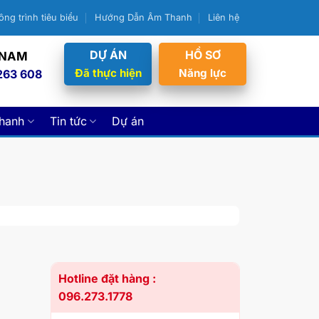
ông trình tiêu biểu
Hướng Dẫn Âm Thanh
Liên hệ
DỰ ÁN
HỒ SƠ
 NAM
Đã thực hiện
Năng lực
263 608
thanh
Tin tức
Dự án
Hotline đặt hàng :
096.273.1778