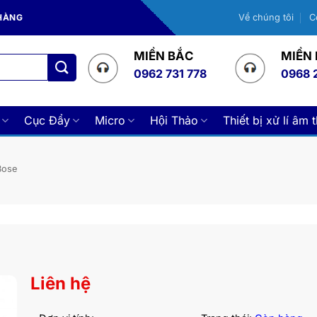
 HÀNG
Về chúng tôi
C
MIỀN BẮC
MIỀN
0962 731 778
0968 
Cục Đẩy
Micro
Hội Thảo
Thiết bị xử lí âm 
Bose
Liên hệ