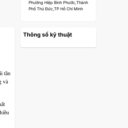
Phường Hiệp Bình Phước,Thành
Phố Thủ Đức,TP Hồ Chí Minh
Thông số kỹ thuật
i tần
g và
hất
hiều