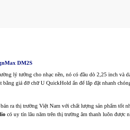
esignMax DM2S
 tường lý tưởng cho nhạc nền, nó có đầu dò 2,25 inch và dả
 bằng giá đỡ chữ U QuickHold ẩn để lắp đặt nhanh chón
án ra thị trường Việt Nam với chất lượng sản phẩm tốt n
io
có uy tín lâu năm trên thị trường âm thanh luôn được n