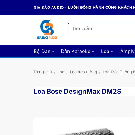
Bỏ
GIA BẢO AUDIO - LUÔN ĐỒNG HÀNH CÙNG KHÁCH
qua
nội
dung
Tìm
kiếm:
Bộ Dàn
Dàn Karaoke
Loa
Amply
Trang chủ
/
Loa
/
Loa treo tường
/
Loa Treo Tường 
Loa Bose DesignMax DM2S