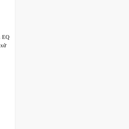
u EQ
 xử