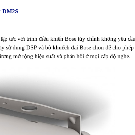
ax DM2S
ập tức với trình điều khiển Bose tùy chỉnh không yêu cầ
hãy sử dụng DSP và bộ khuếch đại Bose chọn để cho phép
cừơng mở rộng hiệu suất và phản hồi ở mọi cấp độ nghe.