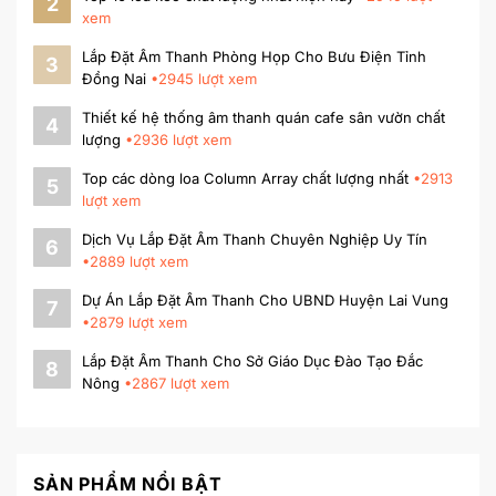
2
xem
Lắp Đặt Âm Thanh Phòng Họp Cho Bưu Điện Tỉnh
3
Đồng Nai
•
2945
lượt xem
Thiết kế hệ thống âm thanh quán cafe sân vườn chất
4
lượng
•
2936
lượt xem
Top các dòng loa Column Array chất lượng nhất
•
2913
5
lượt xem
Dịch Vụ Lắp Đặt Âm Thanh Chuyên Nghiệp Uy Tín
6
•
2889
lượt xem
Dự Án Lắp Đặt Âm Thanh Cho UBND Huyện Lai Vung
7
•
2879
lượt xem
Lắp Đặt Âm Thanh Cho Sở Giáo Dục Đào Tạo Đắc
8
Nông
•
2867
lượt xem
SẢN PHẨM NỔI BẬT