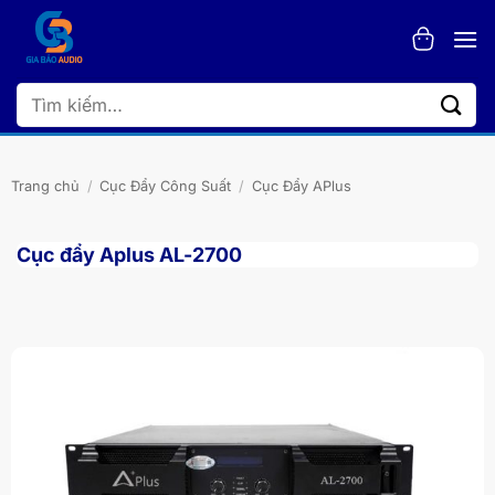
Bỏ
qua
nội
dung
Tìm
kiếm:
Trang chủ
/
Cục Đẩy Công Suất
/
Cục Đẩy APlus
Cục đẩy Aplus AL-2700