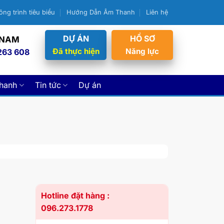
ông trình tiêu biểu
Hướng Dẫn Âm Thanh
Liên hệ
DỰ ÁN
HỒ SƠ
 NAM
Đã thực hiện
Năng lực
263 608
thanh
Tin tức
Dự án
Hotline đặt hàng :
096.273.1778