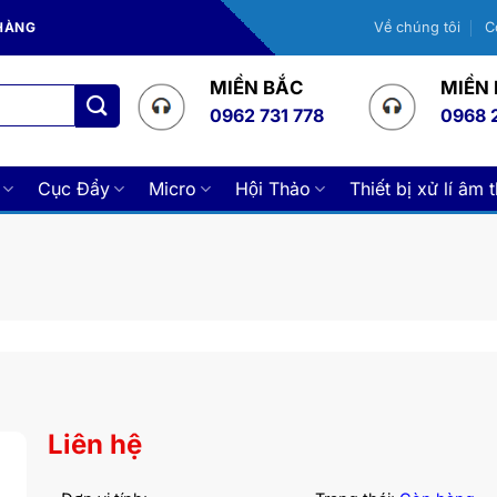
 HÀNG
Về chúng tôi
C
MIỀN BẮC
MIỀN
0962 731 778
0968 
Cục Đẩy
Micro
Hội Thảo
Thiết bị xử lí âm 
Liên hệ