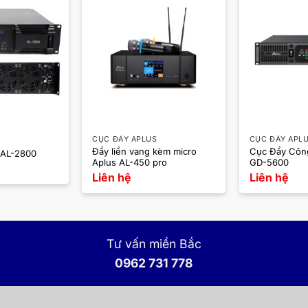
CỤC ĐẨY APLUS
CỤC ĐẨY APL
Đẩy liền vang kèm micro
Cục Đẩy Công
 AL-2800
Aplus AL-450 pro
GD-5600
Liên hệ
Liên hệ
Tư vấn miền Bắc
0962 731 778