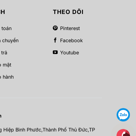
CH
THEO DÕI
 toán
Pinterest
n chuyển
Facebook
 trả
Youtube
o mật
o hành
h
g Hiệp Bình Phước,Thành Phố Thủ Đức,TP