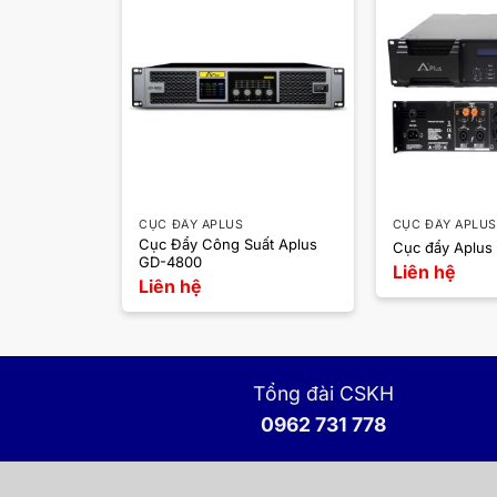
CỤC ĐẨY APLUS
CỤC ĐẨY APLUS
ất Aplus LT-
Cục Đẩy Công Suất Aplus
Cục đẩy Aplus
GD-4800
Liên hệ
Liên hệ
Tổng đài CSKH
0962 731 778