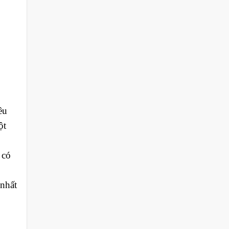
êu
ột
 có
 nhất