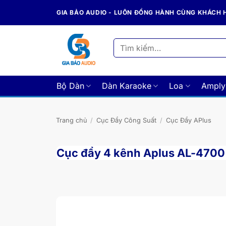
Bỏ
GIA BẢO AUDIO - LUÔN ĐỒNG HÀNH CÙNG KHÁCH
qua
nội
dung
Tìm
kiếm:
Bộ Dàn
Dàn Karaoke
Loa
Amply
Trang chủ
/
Cục Đẩy Công Suất
/
Cục Đẩy APlus
Cục đẩy 4 kênh Aplus AL-4700