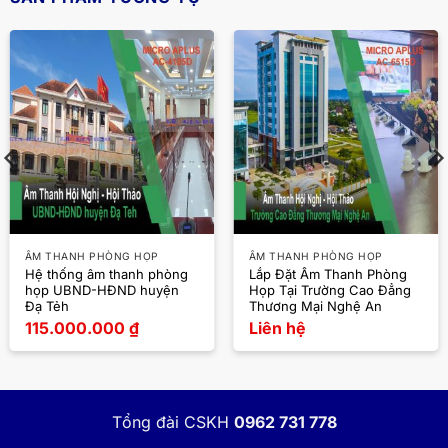
ÂM THANH PHÒNG HỌP
ÂM THANH PHÒNG HỌP
Hệ thống âm thanh phòng
Lắp Đặt Âm Thanh Phòng
họp UBND-HĐND huyện
Họp Tại Trường Cao Đẳng
Đạ Tẻh
Thương Mại Nghệ An
115.000.000
₫
Liên hệ
Tổng đài CSKH
0962 731 778