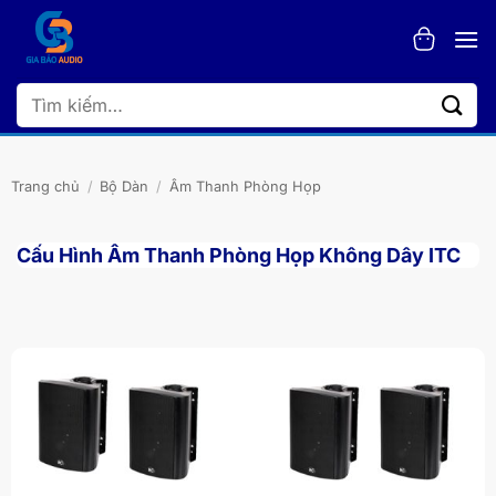
Bỏ
qua
nội
dung
Tìm
kiếm:
Trang chủ
/
Bộ Dàn
/
Âm Thanh Phòng Họp
Cấu Hình Âm Thanh Phòng Họp Không Dây ITC