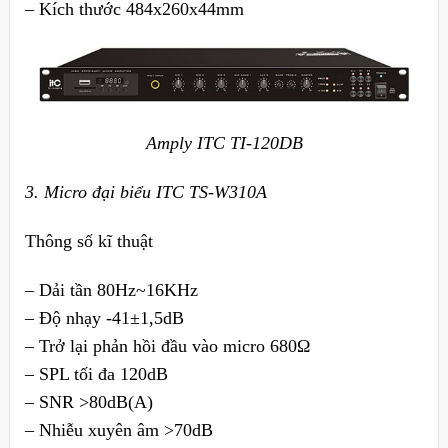
– Kích thước 484x260x44mm
Amply ITC TI-120DB
3. Micro đại biểu ITC TS-W310A
Thông số kĩ thuật
– Dải tần 80Hz~16KHz
– Độ nhạy -41±1,5dB
– Trở lại phản hồi đầu vào micro 680Ω
– SPL tối đa 120dB
– SNR >80dB(A)
– Nhiễu xuyên âm >70dB