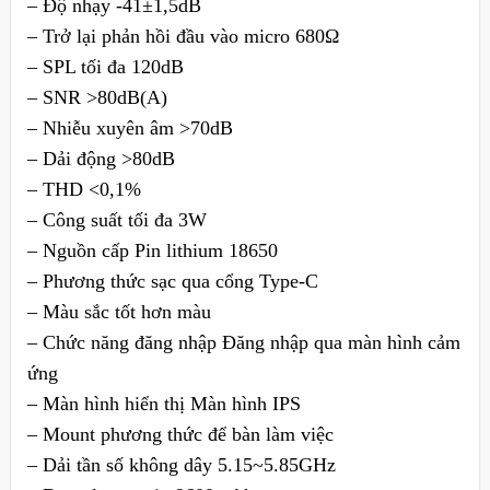
– Độ nhạy -41±1,5dB
– Trở lại phản hồi đầu vào micro 680Ω
– SPL tối đa 120dB
– SNR >80dB(A)
– Nhiễu xuyên âm >70dB
– Dải động >80dB
– THD <0,1%
– Công suất tối đa 3W
– Nguồn cấp Pin lithium 18650
– Phương thức sạc qua cổng Type-C
– Màu sắc tốt hơn màu
– Chức năng đăng nhập Đăng nhập qua màn hình cảm
ứng
– Màn hình hiển thị Màn hình IPS
– Mount phương thức để bàn làm việc
– Dải tần số không dây 5.15~5.85GHz