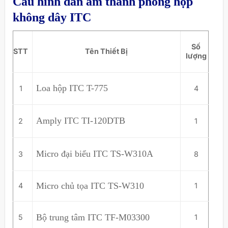
Cấu hình dàn âm thanh phòng họp
không dây ITC
Số
STT
Tên Thiết Bị
lượng
Loa hộp ITC T-775
1
4
Amply ITC TI-120DTB
2
1
Micro đại biểu ITC TS-W310A
3
8
Micro chủ tọa ITC TS-W310
4
1
Bộ trung tâm ITC TF-M03300
5
1