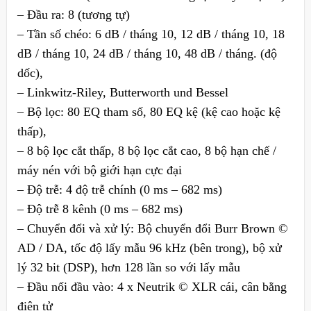
– Đầu ra: 8 (tương tự)
– Tần số chéo: 6 dB / tháng 10, 12 dB / tháng 10, 18
dB / tháng 10, 24 dB / tháng 10, 48 dB / tháng. (độ
dốc),
– Linkwitz-Riley, Butterworth und Bessel
– Bộ lọc: 80 EQ tham số, 80 EQ kệ (kệ cao hoặc kệ
thấp),
– 8 bộ lọc cắt thấp, 8 bộ lọc cắt cao, 8 bộ hạn chế /
máy nén với bộ giới hạn cực đại
– Độ trễ: 4 độ trễ chính (0 ms – 682 ms)
– Độ trễ 8 kênh (0 ms – 682 ms)
– Chuyển đổi và xử lý: Bộ chuyển đổi Burr Brown ©
AD / DA, tốc độ lấy mẫu 96 kHz (bên trong), bộ xử
lý 32 bit (DSP), hơn 128 lần so với lấy mẫu
– Đầu nối đầu vào: 4 x Neutrik © XLR cái, cân bằng
điện tử