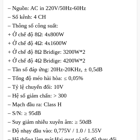
– Nguồn: AC in 220V/50Hz-60Hz
– Số kênh: 4 CH
– Thông số công suất:
+ Ở chế độ 8Ω: 4x800W
+ Ở chế độ 4Ω: 4x1600W
+ Ở chế độ 8Ω Bridige: 3200W*2
+ Ở chế độ 4Ω Bridige: 4200W*2
– Tần số đáp ứng: 20Hz-20KHz, ± 0,5dB
– Tổng độ méo hài hòa: ≤ 0,05%
– Tỷ lệ chuyển đổi: 10V
– Hệ số giảm chấn: > 300
– Mạch đầu ra: Class H
– S/N: ≥ 95dB
– Suy giảm nhiễu xuyên âm: ≥ 50dB
– Độ nhạy đầu vào: 0,775V / 1.0 / 1.55V
– Hệ thống làm mát:Hai quạt có tốc độ thay đổi