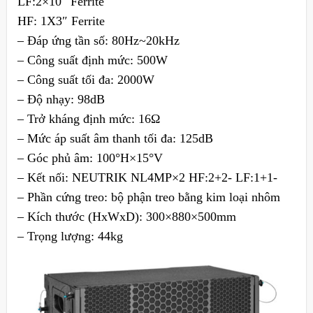
LF:2×10″ Ferrite
HF: 1X3″ Ferrite
– Đáp ứng tần số: 80Hz~20kHz
– Công suất định mức: 500W
– Công suất tối đa: 2000W
– Độ nhạy: 98dB
– Trở kháng định mức: 16Ω
– Mức áp suất âm thanh tối đa: 125dB
– Góc phủ âm: 100°H×15°V
– Kết nối: NEUTRIK NL4MP×2 HF:2+2- LF:1+1-
– Phần cứng treo: bộ phận treo bằng kim loại nhôm
– Kích thước (HxWxD): 300×880×500mm
– Trọng lượng: 44kg