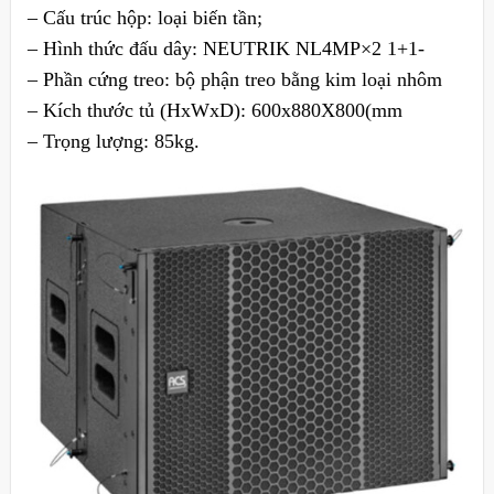
– Cấu trúc hộp: loại biến tần;
– Hình thức đấu dây: NEUTRIK NL4MP×2 1+1-
– Phần cứng treo: bộ phận treo bằng kim loại nhôm
– Kích thước tủ (HxWxD): 600x880X800(mm
– Trọng lượng: 85kg.