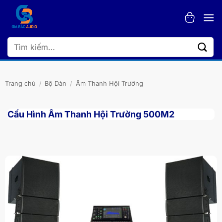
Bỏ
qua
nội
dung
Tìm
kiếm:
Trang chủ
/
Bộ Dàn
/
Âm Thanh Hội Trường
Cấu Hình Âm Thanh Hội Trường 500M2