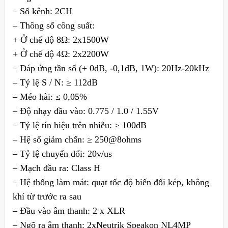
– Số kênh: 2CH
– Thông số công suất:
+ Ở chế độ 8Ω: 2x1500W
+ Ở chế độ 4Ω: 2x2200W
– Đáp ứng tần số (+ 0dB, -0,1dB, 1W): 20Hz-20kHz
– Tỷ lệ S / N: ≥ 112dB
– Méo hài: ≤ 0,05%
– Độ nhạy đầu vào: 0.775 / 1.0 / 1.55V
– Tỷ lệ tín hiệu trên nhiễu: ≥ 100dB
– Hệ số giảm chấn: ≥ 250@8ohms
– Tỷ lệ chuyển đổi: 20v/us
– Mạch đầu ra: Class H
– Hệ thống làm mát: quạt tốc độ biến đổi kép, không
khí từ trước ra sau
– Đầu vào âm thanh: 2 x XLR
– Ngõ ra âm thanh: 2xNeutrik Speakon NL4MP