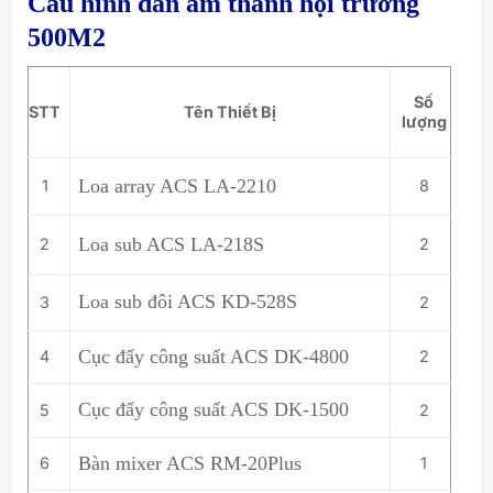
Cấu hình dàn âm thanh hội trường
500M2
Số
STT
Tên Thiết Bị
lượng
Loa array ACS LA-2210
1
8
Loa sub ACS LA-218S
2
2
Loa sub đôi ACS KD-528S
3
2
Cục đẩy công suất ACS DK-4800
4
2
Cục đẩy công suất ACS DK-1500
5
2
Bàn mixer ACS RM-20Plus
6
1