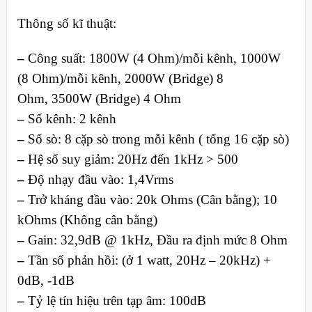
Thông số kĩ thuật:
–
Công suất: 1800W (4 Ohm)/mỗi kênh, 1000W
(8 Ohm)/mỗi kênh, 2000W (Bridge) 8
Ohm, 3500W (Bridge) 4 Ohm
–
Số kênh: 2 kênh
–
Số sò: 8 cặp sò trong mỗi kênh ( tổng 16 cặp sò)
–
Hệ số suy giảm: 20Hz đến 1kHz > 500
–
Độ nhạy đầu vào: 1,4Vrms
–
Trở kháng đầu vào: 20k Ohms (Cân bằng); 10
kOhms (Không cân bằng)
–
Gain: 32,9dB @ 1kHz, Đầu ra định mức 8 Ohm
–
Tần số phản hồi: (ở 1 watt, 20Hz – 20kHz) +
0dB, -1dB
–
Tỷ lệ tín hiệu trên tạp âm: 100dB