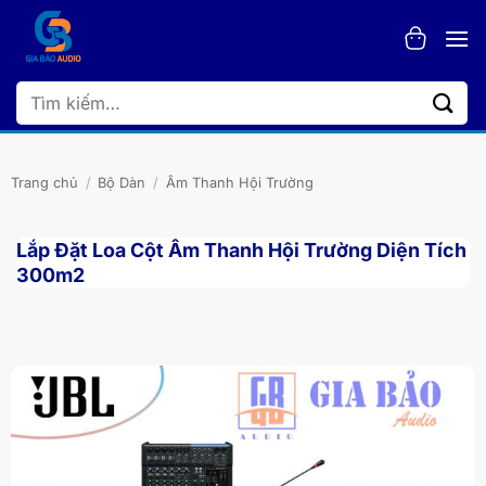
Bỏ
qua
nội
dung
Tìm
kiếm:
Trang chủ
/
Bộ Dàn
/
Âm Thanh Hội Trường
Lắp Đặt Loa Cột Âm Thanh Hội Trường Diện Tích
300m2