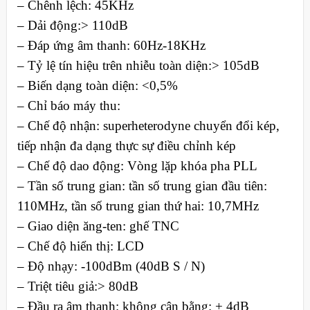
– Chênh lệch: 45KHz
– Dải động:> 110dB
– Đáp ứng âm thanh: 60Hz-18KHz
– Tỷ lệ tín hiệu trên nhiễu toàn diện:> 105dB
– Biến dạng toàn diện: <0,5%
– Chỉ báo máy thu:
– Chế độ nhận: superheterodyne chuyển đổi kép,
tiếp nhận đa dạng thực sự điều chỉnh kép
– Chế độ dao động: Vòng lặp khóa pha PLL
– Tần số trung gian: tần số trung gian đầu tiên:
110MHz, tần số trung gian thứ hai: 10,7MHz
– Giao diện ăng-ten: ghế TNC
– Chế độ hiển thị: LCD
– Độ nhạy: -100dBm (40dB S / N)
– Triệt tiêu giả:> 80dB
– Đầu ra âm thanh: không cân bằng: + 4dB