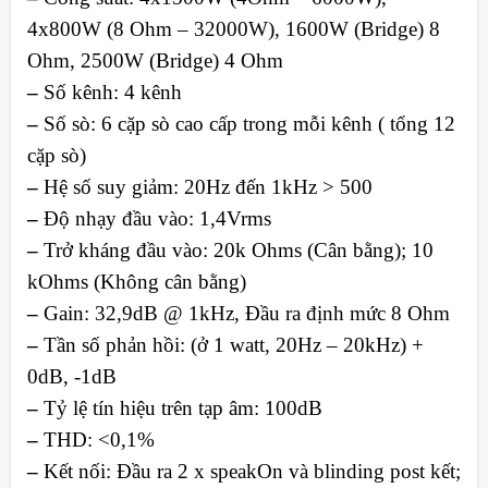
4x800W (8 Ohm – 32000W), 1600W (Bridge) 8
Ohm, 2500W (Bridge) 4 Ohm
–
Số kênh: 4 kênh
–
Số sò: 6 cặp sò cao cấp trong mỗi kênh ( tổng 12
cặp sò)
–
Hệ số suy giảm: 20Hz đến 1kHz > 500
–
Độ nhạy đầu vào: 1,4Vrms
–
Trở kháng đầu vào: 20k Ohms (Cân bằng); 10
kOhms (Không cân bằng)
–
Gain: 32,9dB @ 1kHz, Đầu ra định mức 8 Ohm
–
Tần số phản hồi: (ở 1 watt, 20Hz – 20kHz) +
0dB, -1dB
–
Tỷ lệ tín hiệu trên tạp âm: 100dB
–
THD: <0,1%
–
Kết nối: Đầu ra 2 x speakOn và blinding post kết;