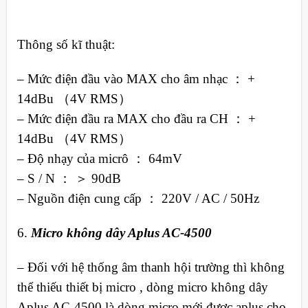
Thông số kĩ thuật:
– Mức điện đầu vào MAX cho âm nhạc ： +
14dBu （4V RMS）
– Mức điện đầu ra MAX cho đầu ra CH ： +
14dBu （4V RMS）
– Độ nhạy của micrô ： 64mV
– S / N ： ＞ 90dB
– Nguồn điện cung cấp ： 220V / AC / 50Hz
6.
Micro không dây Aplus AC-4500
– Đối với hệ thống âm thanh hội trường thì không
thể thiếu thiết bị micro , dòng micro không dây
Aplus AC-4500 là dòng micro mới được aplus cho