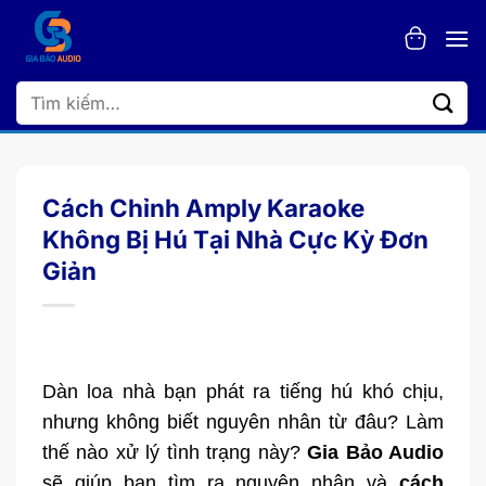
Bỏ
qua
nội
dung
Tìm
kiếm:
Cách Chỉnh Amply Karaoke
Không Bị Hú Tại Nhà Cực Kỳ Đơn
Giản
Dàn loa nhà bạn phát ra tiếng hú khó chịu,
nhưng không biết nguyên nhân từ đâu? Làm
thế nào xử lý tình trạng này?
Gia Bảo Audio
sẽ giúp bạn tìm ra nguyên nhân và
cách